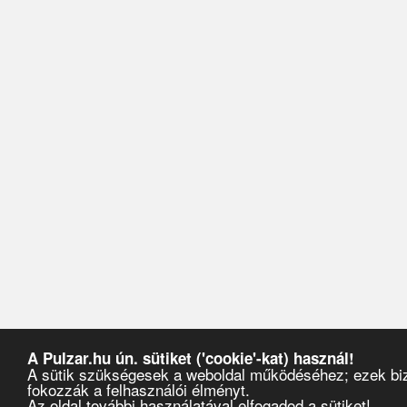
A Pulzar.hu ún. sütiket ('cookie'-kat) használ!
A sütik szükségesek a weboldal működéséhez; ezek biz
fokozzák a felhasználói élményt.
Az oldal további használatával elfogadod a sütiket!
Pulzar
›
Videók
›
DJ Fresh vs DJ Shadow - Closer