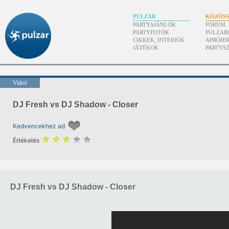
PULZAR
KÖZÖS
PARTYAJÁNLÓK
FÓRUM
PARTYFOTÓK
PULZAR
CIKKEK, INTERJÚK
APRÓHI
JÁTÉKOK
PARTYS
Videó
DJ Fresh vs DJ Shadow - Closer
Kedvencekhez ad
Értékelés
DJ Fresh vs DJ Shadow - Closer