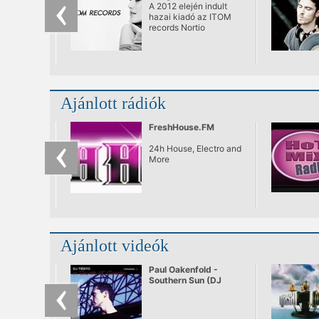
podcast a nyári
A 2012 elején indult
termés
hazai kiadó az ITOM
records Nortio
vezetésével (Moti
Brothers) a nyár
folyamán felpörgette
az eseményeket a
label háza táján.
Marco Grandi EP,
Ajánlott rádiók
válogatás lemezek és
ifjú tehetségek
anyagai jelentek meg
FreshHouse.FM
sorra a kiadó virtuális
lemezes polcain a
24h House, Electro and
nyári hónapokban.
More
Ezekből
szemezgetünk.
Ajánlott videók
Paul Oakenfold -
Southern Sun (DJ
Tiësto remix)