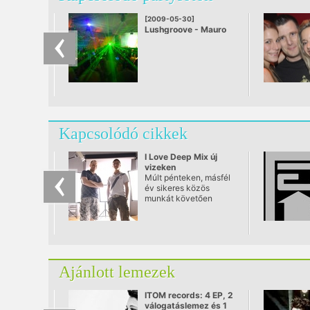
house romantika
képviselője és a Ptaki
[2009-05-30]
formáció 50%-a.
Lushgroove - Mauro
Ahogy azt már
Picotto
korábban is említettük,
tovább csiszolt LÄRM-
mel várunk titeket,
csináltunk
csókolózófolyosót,
szebb padlót, vadabb
fényeket.
Kapcsolódó cikkek
I Love Deep Mix új
vizeken
Múlt pénteken, másfél
év sikeres közös
munkát követően
véget ért az I Love
Deep és a justmusic.fm
együttműködése.
Ajánlott lemezek
ITOM records: 4 EP, 2
válogatáslemez és 1