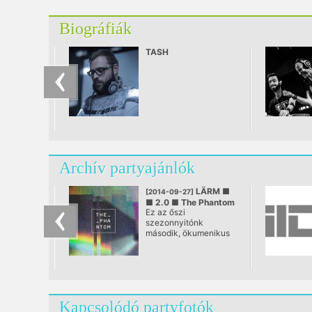
Biográfiák
TASH
Archív partyajánlók
LÄRM ■
[2014-09-27]
■ 2.0 ■ The Phantom
Ez az őszi
(PL)
szezonnyitónk
@ LÄRM
második, ökumenikus
napja. A rég várt
alkalomra Telefunken
elhívta a varsói
producer-djt, a The
Phantomot. A Bartosz
Kruczynski az
Kapcsolódó partyfotók
újhullámost lengyel