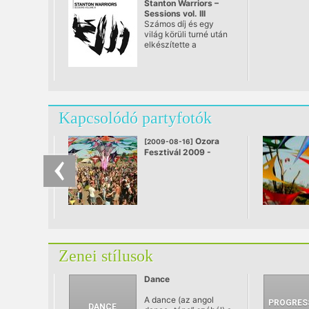
Stanton Warriors –
Sessions vol. III
Számos díj és egy
világ körüli turné után
elkészítette a
harmadik nagylemezét
a breakbeat stílus
egyik
legmeghatározóbb
formációja, a Stanton
Warriors. A félig DJ mix,
Kapcsolódó partyfotók
félig album hatását
keltő kiadványon az
elmúlt pár év összes
Ozora
[2009-08-16]
nagy Stanton Warriors
Fesztivál 2009 -
felvétele megtalálható
6.nap
lesz.
Zenei stílusok
Dance
A dance (az angol