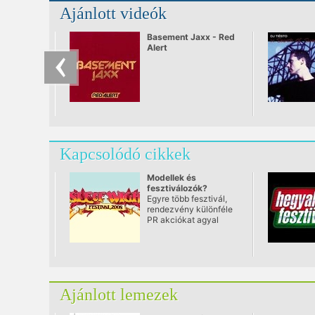
Ajánlott videók
Basement Jaxx - Red
Alert
Kapcsolódó cikkek
Modellek és
fesztiválozók?
Egyre több fesztivál,
rendezvény különféle
PR akciókat agyal
ki,hogy minél nagyobb
hypot érjen el.
Ajánlott lemezek