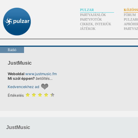
PULZAR
KÖZÖS
PARTYAJÁNLÓK
FÓRUM
PARTYFOTÓK
PULZAR
CIKKEK, INTERJÚK
APRÓHI
JÁTÉKOK
PARTYS
Rádió
JustMusic
Weboldal
www.justmusic.fm
Mi szól éppen?
betöltés…
Kedvencekhez ad
Értékelés
JustMusic