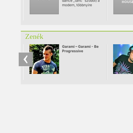
dance „tánc” szóból) a
modern, többnyire
elektronikus
eszközökkel –
szintetizátorokkal
vagy számítógéppel –
előállított tánczenei
műfajok gyűjtőneve.
Zenék
Garami – Garami - Be
Progressive