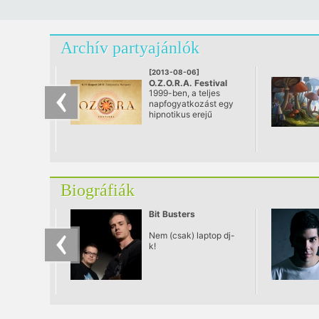
Archív partyajánlók
[2013-08-06]
O.Z.O.R.A. Festival
1999-ben, a teljes
2013
napfogyatkozást egy
hipnotikus erejű
ünnepléssel
köszöntötték az Ozora
melletti Dádpusztáról
teljes szépségében
látható jelenséget
csodálók. Több
Biográfiák
tízezres, a világ
minden tájáról érkező
tömeg vette át a goa
Bit Busters
zene lüktetését és
tökéletes együttlét
Nem (csak) laptop dj-
hangulatának
k!
bölcsőjében
teremtették meg az
Ozora Fesztivált.