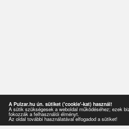
A Pulzar.hu ún. sütiket ('cookie'-kat) használ!
A sütik szükségesek a weboldal működéséhez; ezek biz
fokozzák a felhasználói élményt.
Az oldal további használatával elfogadod a sütiket!
Pulzar
›
Rádiók
›
JustMusic