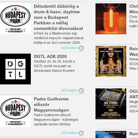
Délutántól dübörög a
Chri
drum & bass: daytime
Min
rave a Budapest
Chris
fűsze
Parkban a műfaj
saját
nemzetközi élvonalával
A Park és a Bladerunnaz egy
tivál 2026
rendkívül masszív nappali bulival
indítja el az őszi szezont: 2026.
szeptember 13-án, vasárnap a
BŐVEBBEN
Rei
PARTYAJÁNLÓ
MaXXXimum Drum & Bass
Was
DGTL ADE 2026
Daytime Rave keretében a stílus
Reini
krémje költözik be a Budapest
Október 22. és 25. között a
SCOOT
Parkba. A line-up nem simán erős,
DGTL ismét visszatér az
Was O
hanem a drum and bass
Amsterdam Dance Eventre
meg Z
történetének és jelenének egy
(ADE). A négynapos
olyan egyedülálló
rendezvénysorozat nyolc
keresztmetszete, amely a stílus
eseménnyel várja a látogatókat
szinte minden fontos korszakát
az NDSM Warehouse és a
BŐVEBBEN
OGU
és irányzatát lefedi. A rendezvény
Kromhouthal helyszíneken. A
ANT
igazi csemegének ígérkezik a
program a nappali
Padre Guilherme
Megj
hazai törzsközönség számára,
koncertélményektől és kurált
először
című 
hiszen a fellépők listája a
zenei programoktól az éjszakai
Magyarországon
SQUA
legfrissebb újhullámos
klubeseményekig az elektronikus
Padre Guilherme először
hangzásoktól a legsötétebb
zene számos irányzatát
Magyarországon - különleges
neurofunk alapvetésekig terjed,
felvonultatja.
spirituális techno élmény
ráadásul a buli 15 órakor indul!
augusztus 20-án a Parkban.
BŐVEBBEN
Rei
Augusztus 20-án két egyedülálló