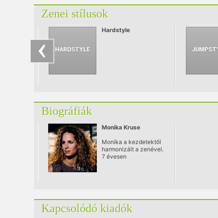
Zenei stílusok
Hardstyle
Biográfiák
Monika Kruse
Monika a kezdetektől
harmonizált a zenével.
7 évesen
zongoraleckékre járt.
Főiskola után
elhatározta, hogy
kizárólag a
zeneiparban vállal
munkát. Az első
Kapcsolódó kiadók
állásai, a Musikexpress
magazinnál és egy