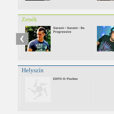
édesapja discójában,
ahol már igen fiatal
kora ellenére
lemezeket mixelt.
Zenék
Garami – Garami - Be
Progressive
Helyszín
EXPO-D-Pavilon