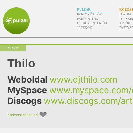
PULZAR
KÖZÖS
PARTYAJÁNLÓK
FÓRUM
PARTYFOTÓK
PULZAR
CIKKEK, INTERJÚK
APRÓHI
JÁTÉKOK
PARTYS
Művész
Thilo
Weboldal
www.djthilo.com
MySpace
www.myspace.com/d
Discogs
www.discogs.com/arti
Kedvencekhez ad