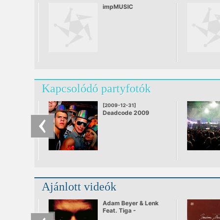
promociós vállatnál, a
impMUSIC
Chrysalis nevű
óriáscéghez vezették,
ahol produkciós
managerként dolgozott
olyan csapatok
számára, mint a
GangStarr, Monie Love
és az Adeva.
Kapcsolódó partyfotók
[2009-12-31]
Deadcode 2009
Ajánlott videók
Adam Beyer & Lenk
Feat. Tiga -
Heartbreaker