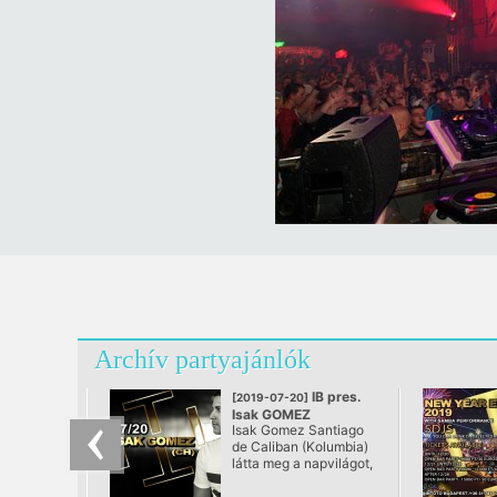
Archív partyajánlók
IB pres.
[2019-07-20]
Isak GOMEZ
Isak Gomez Santiago
@ InToto Budapest
de Caliban (Kolumbia)
látta meg a napvilágot,
11 éves korától dj
pályafutására készült