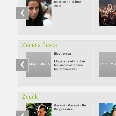
Sónar
[2011-06-16]
2011
Zenei stílusok
Electronica
Maga az elektronikus
hullámokkal történő
hangtovábbítás
Alexander Graham Bell
ötlete.
Zenék
Garami – Garami - Be
Progressive