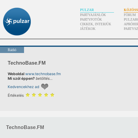
PULZAR
KÖZÖS
PARTYAJÁNLÓK
FÓRUM
PARTYFOTÓK
PULZAR
CIKKEK, INTERJÚK
APRÓHI
JÁTÉKOK
PARTYS
Rádió
TechnoBase.FM
Weboldal
www.technobase.fm
Mi szól éppen?
betöltés…
Kedvencekhez ad
Értékelés
TechnoBase.FM