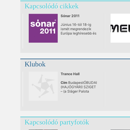
Kapcsolódó cikkek
Sónar 2011
Június 16-tól 18-ig
ismét megrendezik
Európa leghíresebb és
talán a világ egyik
legkiemelkedőb
elektronikus zenei és
kultúrális fesztiválját, a
Sónar 2011 fesztivált
Barcelonában.
Klubok
Trance Hall
Cím
BudapestÓBUDAI
(HAJÓGYÁRI) SZIGET
– (a Sláger Palota
mellett)
Kapcsolódó partyfotók