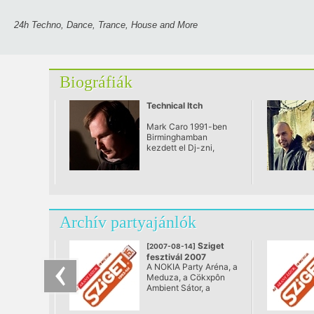
24h Techno, Dance, Trance, House and More
Biográfiák
Technical Itch
Mark Caro 1991-ben
Birminghamban
kezdett el Dj-zni,
emellett a
zenekészítésbe is
belekóstolt. Elso EP-je,
a Plasmic Life, Bizzy B
kiadójánál a Brainnél
jelent meg.
Archív partyajánlók
Sziget
[2007-08-14]
fesztivál 2007
A NOKIA Party Aréna, a
@ Óbudai hajógyári
Meduza, a Cökxpôn
sziget
Ambient Sátor, a
Nagyszínpad, valamint
a Magic Mirorr KEDDI