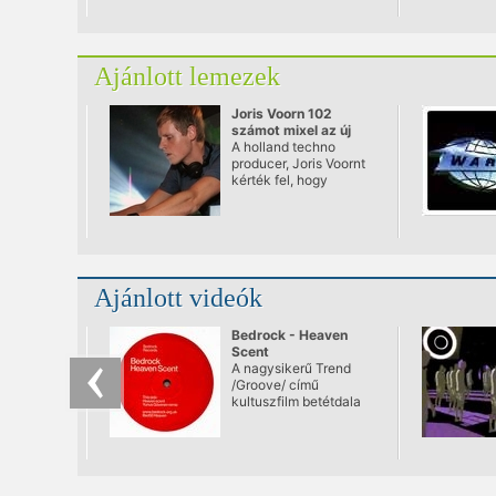
programja.
Ajánlott lemezek
Joris Voorn 102
számot mixel az új
Balance-ra
A holland techno
producer, Joris Voornt
kérték fel, hogy
készítse el a népszerű
Balance legújabb
válogatását. Ő nem
kevesebb, mint 102
tracket válogatott
össze a CD-re.
Ajánlott videók
Bedrock - Heaven
Scent
A nagysikerű Trend
/Groove/ című
kultuszfilm betétdala