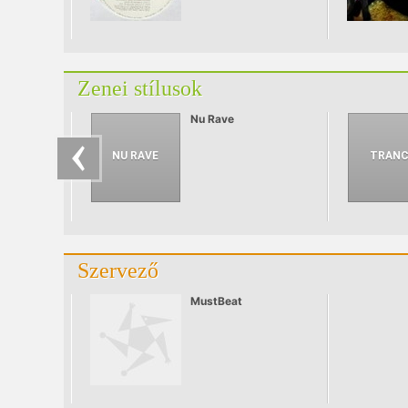
ceremóniamesterként
ismert Dynamite, aki
az EP leglazább
számában szövegel. –
Valdinger Gábor
(ImpulseCreator –
Zenei stílusok
www.drumandbass.hu)
Nu Rave
Szervező
MustBeat