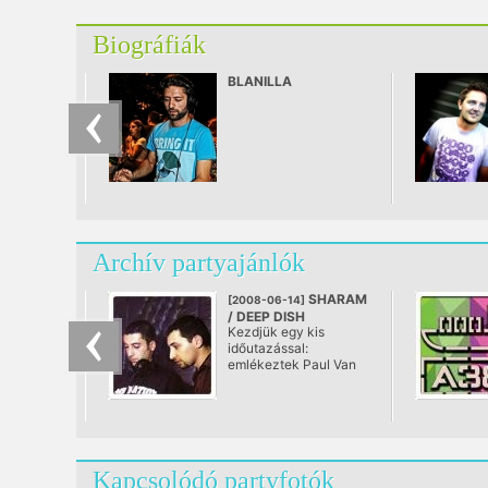
Biográfiák
BLANILLA
Archív partyajánlók
SHARAM
[2008-06-14]
/ DEEP DISH
Kezdjük egy kis
@ Syma
időutazással:
emlékeztek Paul Van
Dyk 2006-os
budapesti fellépésére?
Mélyvörösben
pompázott a Syma
csarnok és
Magyarországon
Kapcsolódó partyfotók
azelőtt sosem látott