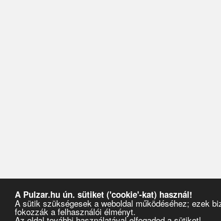
A Pulzar.hu ún. sütiket ('cookie'-kat) használ!
A sütik szükségesek a weboldal működéséhez; ezek biz
fokozzák a felhasználói élményt.
Az oldal további használatával elfogadod a sütiket!
Pulzar
›
Videók
›
Jeff Mills - The Bells