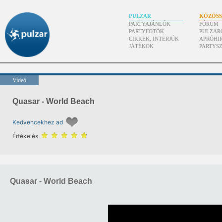
PULZAR
KÖZÖS
PARTYAJÁNLÓK
FÓRUM
PARTYFOTÓK
PULZAR
CIKKEK, INTERJÚK
APRÓHI
JÁTÉKOK
PARTYS
Videó
Quasar - World Beach
Kedvencekhez ad
Értékelés
Quasar - World Beach