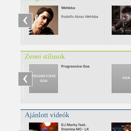
szívesen játszik,mint
5000-nek. A
Wehbba
Visinquest
lemezlovasaival (Seth
Rodolfo Abrao Wehbba
Troxler, Ryan Crosson,
Shaun Reeves, Lee
Curtiss) nagyon egy
húron pendülnek
zeneileg és emberileg
is.
Zenei stílusok
Progressive Goa
Ajánlott videók
DJ Marky feat.
Stamina MC- LK