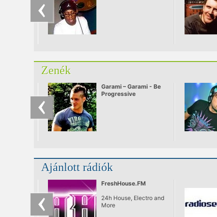
Zenék
Garami – Garami - Be
Progressive
Ajánlott rádiók
FreshHouse.FM
24h House, Electro and
More