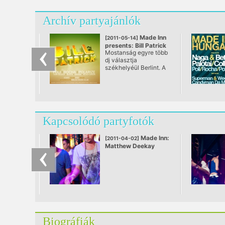
Archív partyajánlók
Made Inn
[2011-05-14]
presents: Bill Patrick
Mostanság egyre több
@ Merlin, Budapest
dj választja
székhelyéül Berlint. A
német főváros olyan
elektronikus zenei
központ Európában,
mely nagyon sok
művészt inspirál más
európai országokból és
Kapcsolódó partyfotók
a tengerentúlról
egyaránt. Bill Patrick
élvonalbeli klubokban
Made Inn:
[2011-04-02]
játszott az
Matthew Deekay
Államokban, ezt
hátrahagyva lett
Berliner. Azóta európai
megafesztiválokon és
undeground klubokban
játszik Európa-szerte.
Nincsenek
sztárallűrjei,közvetlen
és barátságos 50
embernek é...pp olyan
Biográfiák