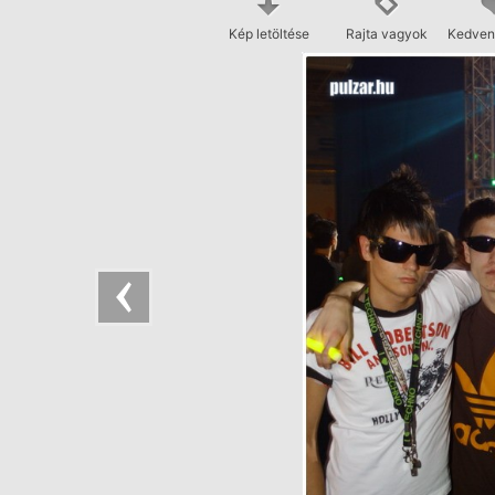
Kép letöltése
Rajta vagyok
Kedven