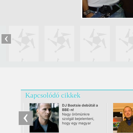
Kapcsolódó cikkek
DJ Bootsie debütál a
BBE-n!
Nagy örömünkre
szolgál bejelenteni,
hogy egy magyar
művész nemzetközi
debütálásával zárul az