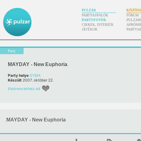
PULZAR
KÖZÖS
PARTYAJÁNLÓK
FÓRUM
PARTYFOTÓK
PULZAR
CIKKEK, INTERJÚK
APRÓHI
JÁTÉKOK
PARTYS
Party
MAYDAY - New Euphoria
Party helye
SYMA
Készült
2007. október 22.
Kedvencekhez ad
MAYDAY - New Euphoria