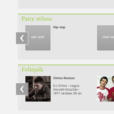
évtized!
Party stílusa
Hip-hop
Fellépők
Chriss Ronson
DJ Chriss – vagyis
Horváth Krisztián -
1977. október 26-án
született Budapesten.