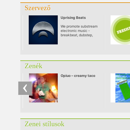
Szervező
Uprising Beats
We promote substream
electronic music -
breakbeat, dubstep,
drumandbass,
darkstep, crossbreed |
Imádjuk a
szubkulturális
elektronikus zenei
műfajokat és azon
Zenék
ügyködünk, hogy
időről időre meglepjünk
benneteket egy-egy
Opiuo – creamy taco
ilyen bulival! Members
/ tagok: Mr. Mouse,
Kashim, Oliver Trigger,
Knives, The PSB
Zenei stílusok