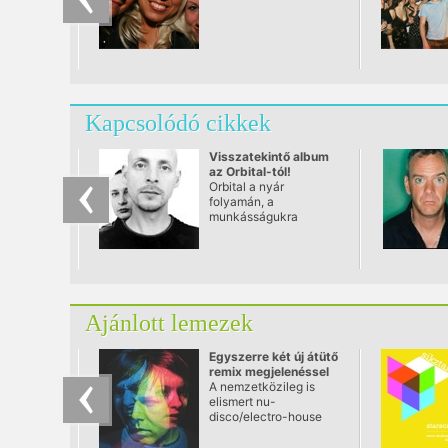
Kapcsolódó cikkek
Visszatekintő album
az Orbital-tól!
Orbital a nyár
folyamán, a
munkásságukra
visszatekintő
albummal jelentkezik,
amely legnagyobb
anyagaiknak remixeit
tartalmazza majd.
Ajánlott lemezek
Egyszerre két új átütő
remix megjelenéssel
is gazdagodott Tmx
A nemzetközileg is
elismert nu-
disco/electro-house
producer. Bár a zenék
közel sem azonos