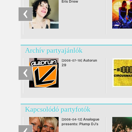
Eris Drew
Archív partyajánlók
Autorun
[2008-07-19]
29
@ Dandy Music Club -
Kecskemét,
Kecskemét
Kapcsolódó partyfotók
Analogue
[2008-04-12]
presents: Plump DJ’s