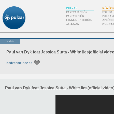
PULZAR
KÖZÖS
PARTYAJÁNLÓK
FÓRUM
PARTYFOTÓK
PULZAR
CIKKEK, INTERJÚK
APRÓHI
JÁTÉKOK
PARTYS
Videó
Paul van Dyk feat Jessica Sutta - White lies(official video
Kedvencekhez ad
Paul van Dyk feat Jessica Sutta - White lies(official video