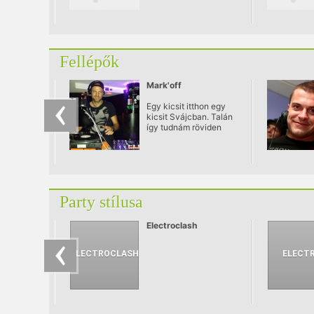
Fellépők
Mark'off
Egy kicsit itthon egy
kicsit Svájcban. Talán
így tudnám röviden
összefoglalni Mark’off
eddigi történetét,
ugyanis munkájának
köszönhetően
nemcsak itthon de
külföldön is
Party stílusa
rendszeresen fellép.
Electroclash