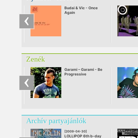
Budai & Vic - Once
Again
Zenék
Garami – Garami - Be
Progressive
Archív partyajánlók
[2009-04-30]
LOLLIPOP 6th b-day