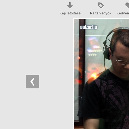
Kép letöltése
Rajta vagyok
Kedven