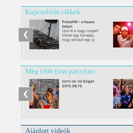
Kapcsolódó cikkek
PrimeFM – a house
helye!
Újra itt a nagy csapat!
Immár egy hónapja,
hogy elindult egy új
online rádió
Magyarországon, amit
nem lehet figyelmen
kívül hagyni. Nemcsak
a fülnek, de a szemnek
is megadja, ami jár
Még több friss partyfotó
neki… A PrimeFM a
hazai house nagy
úttörőiből és fiatal
Sziget
[2015-08-15]
ízlésformálóiból
2015.08.15.
verbuvált egy olyan
ütőképes kollektívát,
amivel felül kívánja írni
a régió e-zenei
rajongótáborának
igényeit,
szórakoztatva nevel,
és persze nevelve
szórakoztat.
Ajánlott videók