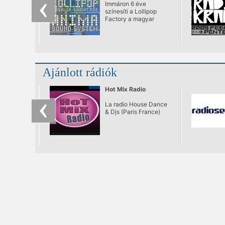
Immáron 6 éve
@ Gödör Klub,
színesíti a Lollipop
Budapest
Factory a magyar
divatéletet és a bp.-i
éjszakákat
rendezvényeikkel.
Ajánlott rádiók
Hot Mix Radio
La radio House Dance
& Djs (Paris France)