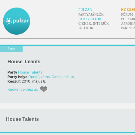
PULZAR
KÖZÖS
PARTYAJÁNLÓK
FÓRUM
PARTYFOTÓK
PULZAR
CIKKEK, INTERJÚK
APRÓHI
JÁTÉKOK
PARTYS
Party
House Talents
Party
House Talents
Party helye
Dunaújváros
,
Campus Klub
Készült
2010. május 8.
Kedvencekhez ad
House Talents