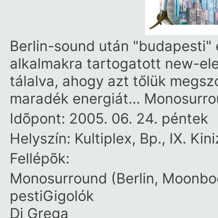
Berlin-sound után "budapesti" 
alkalmakra tartogatott new-elec
tálalva, ahogy azt tőlük megszo
maradék energiát... Monosurro
Idõpont: 2005. 06. 24. péntek
Helyszín: Kultiplex, Bp., IX. Kini
Fellépõk:
Monosurround (Berlin, Moonboo
pestiGigolók
Dj Grega