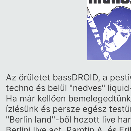
Az őrületet bassDROID, a pestiGi
techno és belül "nedves" liquid
Ha már kellően bemelegedtünk 
ízlésünk és persze egész test
"Berlin land"-ből hozott live h
Berlini live act, Ramtin A. és 