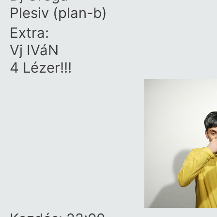
Plesiv (plan-b)
Extra:
Vj IVáN
4 Lézer!!!