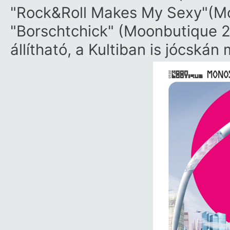
"Rock&Roll Makes My Sexy"(Mo
"Borschtchick" (Moonbutique 2
állítható, a Kultiban is jócská