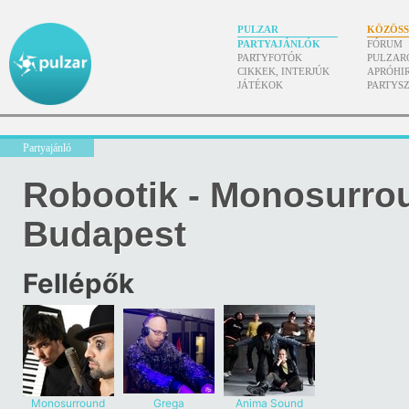
PULZAR
KÖZÖS
PARTYAJÁNLÓK
FÓRUM
PARTYFOTÓK
PULZAR
CIKKEK, INTERJÚK
APRÓHI
JÁTÉKOK
PARTYS
Partyajánló
Robootik - Monosurrou
Budapest
Fellépők
Monosurround
Grega
Anima Sound