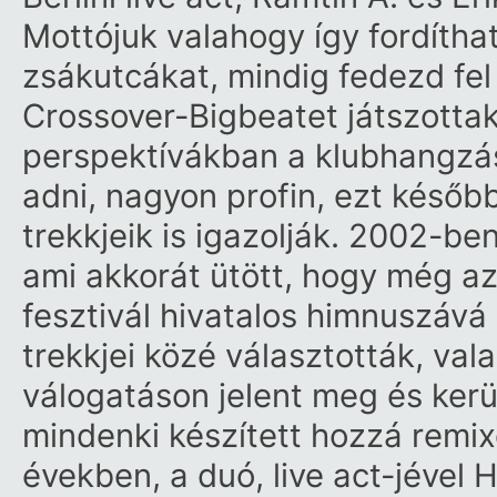
Mottójuk valahogy így fordítha
zsákutcákat, mindig fedezd fel
Crossover-Bigbeatet játszottak
perspektívákban a klubhangzá
adni, nagyon profin, ezt később
trekkjeik is igazolják. 2002-be
ami akkorát ütött, hogy még 
fesztivál hivatalos himnuszává
trekkjei közé választották, val
válogatáson jelent meg és kerül 
mindenki készített hozzá remix
években, a duó, live act-jével