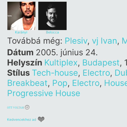
System
Karányi
Belocca
Továbbá még:
Plesiv
,
vj Ivan
,
M
Dátum
2005. június 24.
Helyszín
Kultiplex
,
Budapest
, 
Stílus
Tech-house
,
Electro
,
Du
Breakbeat
,
Pop
,
Electro
,
Hous
Progressive House
OTT VOLTAM
Kedvencekhez ad