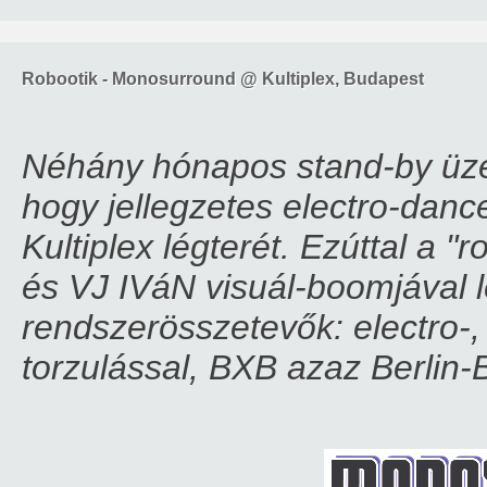
Robootik - Monosurround @ Kultiplex, Budapest
Néhány hónapos stand-by üze
hogy jellegzetes electro-danc
Kultiplex légterét. Ezúttal a 
és VJ IVáN visuál-boomjával l
rendszerösszetevők: electro-,
torzulással, BXB azaz Berlin