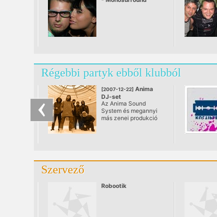
Régebbi partyk ebből klubból
Anima
[2007-12-22]
DJ-set
Az Anima Sound
@ Kultiplex, Budapest
System és megannyi
más zenei produkció
producerpárosa,
Németh Gergő és
Prieger Zsolt
különleges DJ-setjével
mutatkozik be
december 22-én,
Szervező
szombaton éjjel a
Kultiplexben. Az
ingyenes partyn
Robootik
nemcsak David Bowie
zenéje találkozik az új
francia elektroval, az
ősfunk seggrázása