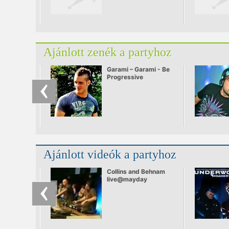
meg a Kraftwerk
ritmusaival vagy a
hardrock kőkemény
riffjeivel, hanem
Menzkie látványos
ledfal-vizuáljával is. A
DJ-páros előtt Tommy
Ajánlott zenék a partyhoz
Brutkho melegít.
Garami – Garami - Be
Progressive
Ajánlott videók a partyhoz
Collins and Behnam
live@mayday
Budapest