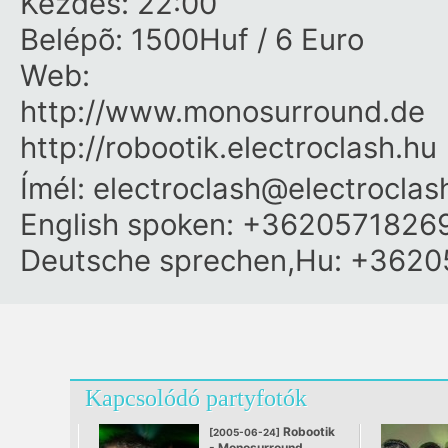
Kezdés: 22:00
Belépõ: 1500Huf / 6 Euro
Web:
http:/​/​www.monosurround.de
http:/​/​robootik.electroclash.hu
Ímél:
electroclash@electroclas
English spoken: +3620571826
Deutsche sprechen,Hu: +3620
Kapcsolódó partyfotók
Robootik
[2005-06-24]
- Monosurround