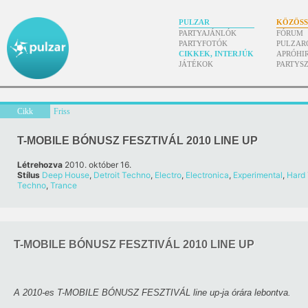
PULZAR
KÖZÖS
PARTYAJÁNLÓK
FÓRUM
PARTYFOTÓK
PULZAR
CIKKEK, INTERJÚK
APRÓHI
JÁTÉKOK
PARTYS
Cikk
Friss
T-MOBILE BÓNUSZ FESZTIVÁL 2010 LINE UP
Létrehozva
2010. október 16.
Stílus
Deep House
,
Detroit Techno
,
Electro
,
Electronica
,
Experimental
,
Hard
Techno
,
Trance
T-MOBILE BÓNUSZ FESZTIVÁL 2010 LINE UP
A 2010-es T-MOBILE BÓNUSZ FESZTIVÁL line up-ja órára lebontva.