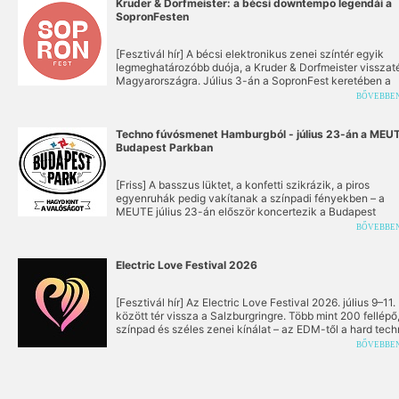
a már korábban bejelentett Timmy Trumpet, valamint a h
Kruder & Dorfmeister: a bécsi downtempo legendái a
arénasztárok, élő legendák és az új generáció kedvence
SopronFesten
mellett.
[Fesztivál hír] A bécsi elektronikus zenei színtér egyik
legmeghatározóbb duója, a Kruder & Dorfmeister visszat
Magyarországra. Július 3-án a SopronFest keretében a
Lővérekben lépnek színpadra, ahol aznap többek között
BŐVEBBE
Azahriah, a Parno Graszt és Beton.Hofi koncertezik, má
pedig a The Prodigy várja a közönséget.
Techno fúvósmenet Hamburgból - július 23-án a MEUT
Budapest Parkban
[Friss] A basszus lüktet, a konfetti szikrázik, a piros
egyenruhák pedig vakítanak a színpadi fényekben – a
MEUTE július 23-án először koncertezik a Budapest
Parkban! A hamburgi “techno marching band” 2015 óta já
BŐVEBBE
világot azzal az egyedülálló, határokat és szabályokat hí
sem ismerő performansszal, amely a hipnotikus technót
ötvözi a rézfúvós hangzással - ráadásul kizárólag akusz
Electric Love Festival 2026
hangszerekkel.
[Fesztivál hír] Az Electric Love Festival 2026. július 9–11.
között tér vissza a Salzburgringre. Több mint 200 fellépő
színpad és széles zenei kínálat – az EDM-től a hard tec
és bass musicon át a hip-hopig – garantálja a felejthetetl
BŐVEBBE
élményt Ausztria lenyűgöző környezetében.