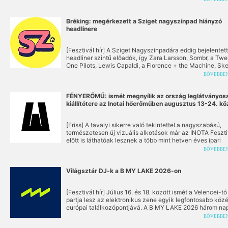
line-up nem simán erős, hanem a drum and bass történe
és jelenének egy olyan egyedülálló keresztmetszete, am
a stílus szinte minden fontos korszakát és irányzatát lefe
Bréking: megérkezett a Sziget nagyszínpad hiányzó
rendezvény igazi csemegének ígérkezik a hazai
headlinere
törzsközönség számára, hiszen a fellépők listája a
legfrissebb újhullámos hangzásoktól a legsötétebb neur
[Fesztivál hír] A Sziget Nagyszínpadára eddig bejelentett
alapvetésekig terjed, ráadásul a buli 15 órakor indul!
headliner szintű előadók, így Zara Larsson, Sombr, a Twe
One Pilots, Lewis Capaldi, a Florence + the Machine, Ske
a Bring Me The Horizon és Jorja Smith mellé megérkezet
BŐVEBBE
fesztivál zárónapjának fő fellépője. Augusztus 15-én a
globális klub‑ és fesztiválkultúra egyik legnagyobb hatá
figurája, Skrillex lép fel a Szabadság Szigetén.
FÉNYERŐMŰ: ismét megnyílik az ország leglátványos
kiállítótere az Inotai hőerőműben augusztus 13-24. kö
[Friss] A tavalyi sikerre való tekintettel a nagyszabású,
természetesen új vizuális alkotások már az INOTA Feszti
előtt is láthatóak lesznek a több mint hetven éves ipari
létesítményben, ahol a jövő elképzelései egy letűnt kors
BŐVEBBE
gigantikus díszletei között öltenek formát.
Világsztár DJ-k a B MY LAKE 2026-on
[Fesztivál hír] Július 16. és 18. között ismét a Velencei-tó
partja lesz az elektronikus zene egyik legfontosabb köz
európai találkozópontjává. A B MY LAKE 2026 három na
keresztül a techno jelenének és jövőjének legizgalmasa
BŐVEBBE
szereplőit hozza el Velencére, többek között Paul