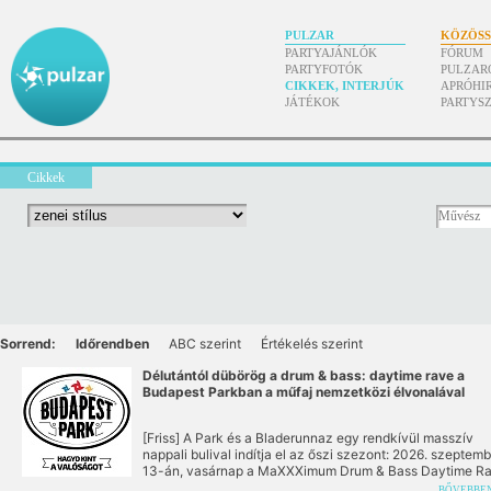
PULZAR
KÖZÖS
PARTYAJÁNLÓK
FÓRUM
PARTYFOTÓK
PULZAR
CIKKEK, INTERJÚK
APRÓHI
JÁTÉKOK
PARTYS
Cikkek
Sorrend:
Időrendben
ABC szerint
Értékelés szerint
Délutántól dübörög a drum & bass: daytime rave a
Budapest Parkban a műfaj nemzetközi élvonalával
[Friss] A Park és a Bladerunnaz egy rendkívül masszív
nappali bulival indítja el az őszi szezont: 2026. szeptem
13-án, vasárnap a MaXXXimum Drum & Bass Daytime R
keretében a stílus krémje költözik be a Budapest Parkba.
BŐVEBBE