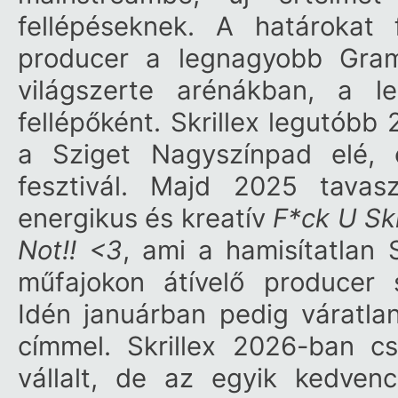
fellépéseknek. A határokat 
producer a legnagyobb Gra
világszerte arénákban, a l
fellépőként. Skrillex legutób
a Sziget Nagyszínpad elé,
fesztivál. Majd 2025 tavas
energikus és kreatív
F
*
ck U Sk
Not!! <3
, ami a hamisítatlan 
műfajokon átívelő producer s
Idén januárban pedig
váratla
címmel. Skrillex 2026-ban cs
vállalt, de az egyik kedven