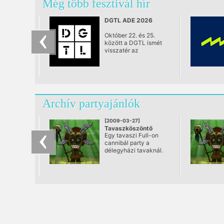
Még több fesztivál hír
DGTL ADE 2026
Október 22. és 25.
között a DGTL ismét
visszatér az
Amsterdam Dance
Eventre (ADE). A
négynapos
rendezvénysorozat
nyolc eseménnyel
várja a látogatókat az
Archív partyajánlók
NDSM Warehouse és a
Kromhouthal
helyszíneken. A
[2009-03-27]
program a nappali
Tavaszköszöntő
koncertélményektől és
Egy tavaszi Full-on
CanniBál.
kurált zenei
cannibál party a
@ Délegyházi tavak
programoktól az
délegyházi tavaknál.
éjszakai
klubeseményekig az
elektronikus zene
számos irányzatát
felvonultatja.