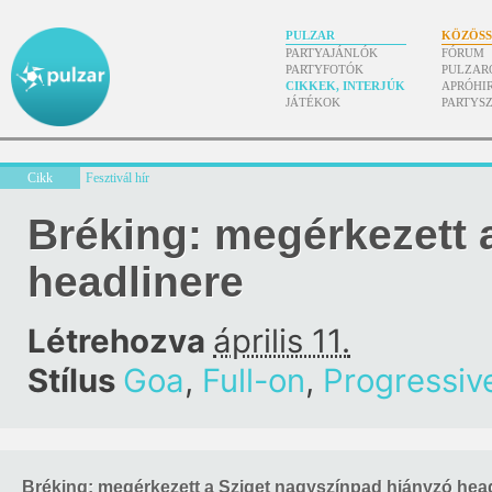
PULZAR
KÖZÖS
PARTYAJÁNLÓK
FÓRUM
PARTYFOTÓK
PULZAR
CIKKEK, INTERJÚK
APRÓHI
JÁTÉKOK
PARTYS
Cikk
Fesztivál hír
Bréking: megérkezett 
headlinere
Létrehozva
április 11.
Stílus
Goa
,
Full-on
,
Progressiv
Bréking: megérkezett a Sziget nagyszínpad hiányzó hea