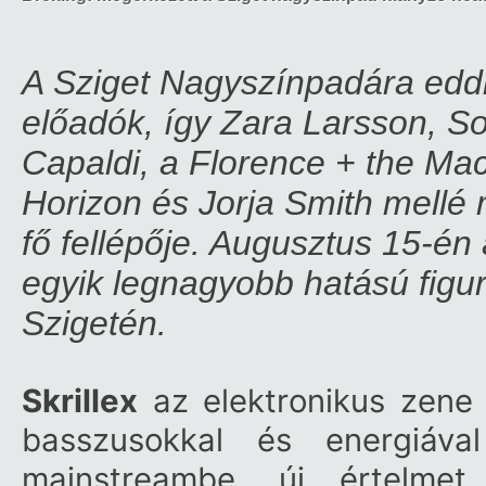
A Sziget Nagyszínpadára eddig
előadók, így Zara Larsson, S
Capaldi, a Florence + the Ma
Horizon és Jorja Smith mellé 
fő fellépője. Augusztus 15-én a
egyik legnagyobb hatású figur
Szigetén.
Skrillex
az elektronikus zene e
basszusokkal és energiáv
mainstreambe, új értelmet