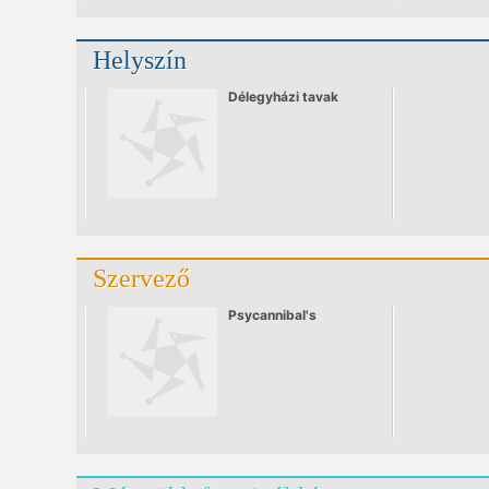
Helyszín
Délegyházi tavak
Szervező
Psycannibal's