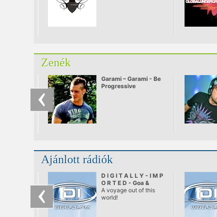
Zenék
Garami – Garami - Be
Progressive
Ajánlott rádiók
D I G I T A L L Y - I M P
O R T E D - Goa &
Psychedelic Trance
A voyage out of this
world!