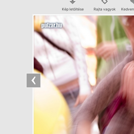
Kép letöltése
Rajta vagyok
Kedven