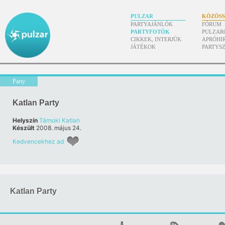
PULZAR
KÖZÖS
PARTYAJÁNLÓK
FÓRUM
PARTYFOTÓK
PULZAR
CIKKEK, INTERJÚK
APRÓHI
JÁTÉKOK
PARTYS
Party
Katlan Party
Helyszín
Tárnoki Katlan
Készült
2008. május 24.
Kedvencekhez ad
Katlan Party