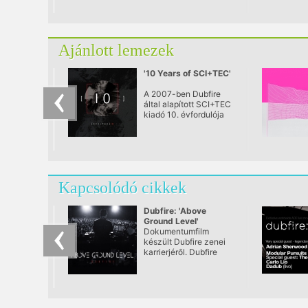
Ajánlott lemezek
'10 Years of SCI+TEC'
A 2007-ben Dubfire
által alapított SCI+TEC
kiadó 10. évfordulója
alkalmából egy olyan
lemez kerül kiadásra,
mely 10 korábban
kiadatlan tracket
tartalmaz.
Kapcsolódó cikkek
Dubfire: 'Above
Ground Level'
dokumentumfilm
Dokumentumfilm
készült Dubfire zenei
karrierjéről. Dubfire
már a 90-es évek
közepe óta az
elektronikus zenei
szcéna egyik fontos
kulcsfigurája.