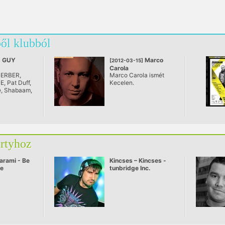
ől klubból
GUY
Marco
]
[2012-03-15]
Carola
GERBER,
Marco Carola ismét
ona, Kecel
@ Club Korona, Kecel
 Pat Duff,
Kecelen.
, Shabaam,
o
artyhoz
arami - Be
Kincses – Kincses -
ve
tunbridge Inc.