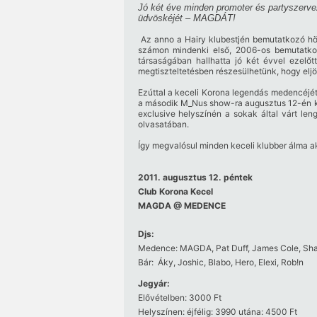
Jó két éve minden promoter és partyszerve
üdvöskéjét – MAGDÁT!
Az anno a Hairy klubestjén bemutatkozó hö
számon mindenki első, 2006-os bemutatkoz
társaságában hallhatta jó két évvel ezelő
megtiszteltetésben részesülhetünk, hogy elj
Ezúttal a keceli Korona legendás medencéjét
a második M_Nus show-ra augusztus 12-én ker
exclusive helyszínén a sokak által várt l
olvasatában.
Így megvalósul minden keceli klubber álma ak
2011. augusztus 12. péntek
Club Korona Kecel
MAGDA @ MEDENCE
Djs:
Medence:
MAGDA, Pat Duff, James Cole, Sha
Bár:
Áky, Joshic, Blabo, Hero, Elexi, Rob!n
Jegyár:
Elővételben: 3000 Ft
Helyszínen: éjfélig: 3990 utána: 4500 Ft