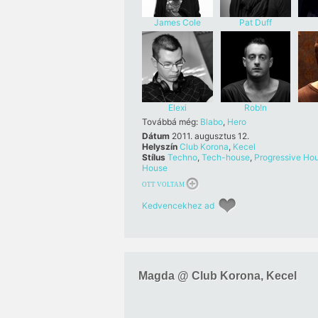
James Cole
Pat Duff
Elexi
Rob!n
Továbbá még:
Blabo
,
Hero
Dátum
2011. augusztus 12.
Helyszín
Club Korona
,
Kecel
Stílus
Techno
,
Tech-house
,
Progressive Ho
House
OTT VOLTAM
Kedvencekhez ad
Magda @ Club Korona, Kecel