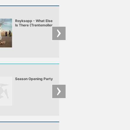
Royksopp - What Else
Collins & Behnam
Is There (Trentemoller
feat. mc Sirreal -
Remix)
Power Recycling
Season Opening Party
John Digweed