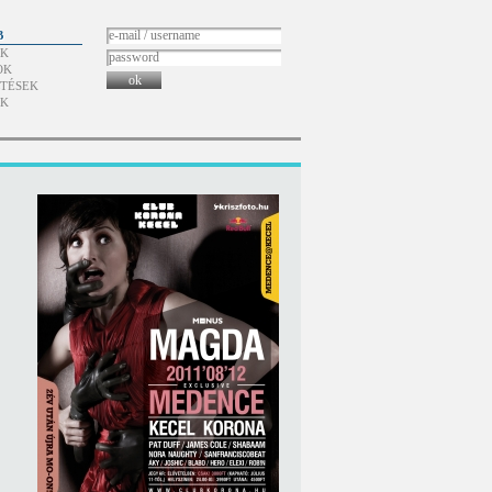
B
ÓK
OK
ok
TÉSEK
ÓK