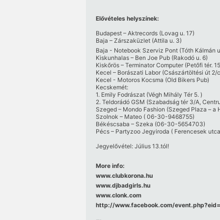
Elővételes helyszínek:
Budapest – Aktrecords (Lovag u. 17)
Baja – Zárszaküzlet (Attila u. 3)
Baja - Notebook Szerviz Pont (Tóth Kálmán ut
Kiskunhalas – Ben Joe Pub (Rakodó u. 6)
Kiskőrös – Terminator Computer (Petőfi tér. 1
Kecel – Borászati Labor (Császártöltési út 2/
Kecel - Motoros Kocsma (Old Bikers Pub)
Kecskemét:
1. Emily Fodrászat (Végh Mihály Tér 5. )
2. Teldorádó GSM (Szabadság tér 3/A, Cent
Szeged – Mondo Fashion (Szeged Plaza – a
Szolnok – Mateo ( 06-30-9468755)
Békéscsaba – Szeka (06-30-5654703)
Pécs – Partyzoo Jegyiroda ( Ferencesek utca
Jegyelővétel: Július 13.tól!
More info:
www.clubkorona.hu
www.djbadgirls.hu
www.clonk.com
http:/​/​www.facebook.com/​event.php?e