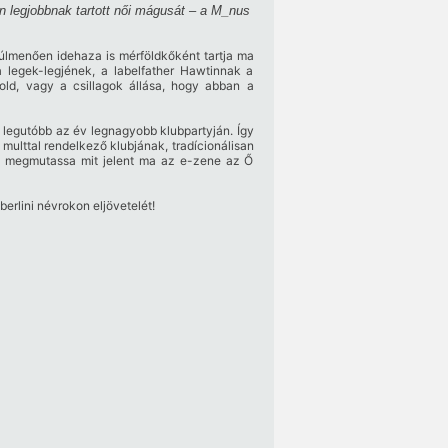
n legjobbnak tartott női mágusát – a M_nus
úlmenően idehaza is mérföldkőként tartja ma
legek-legjének, a labelfather Hawtinnak a
old, vagy a csillagok állása, hogy abban a
 legutóbb az év legnagyobb klubpartyján. Így
ulttal rendelkező klubjának, tradícionálisan
el megmutassa mit jelent ma az e-zene az Ő
rlini névrokon eljövetelét!