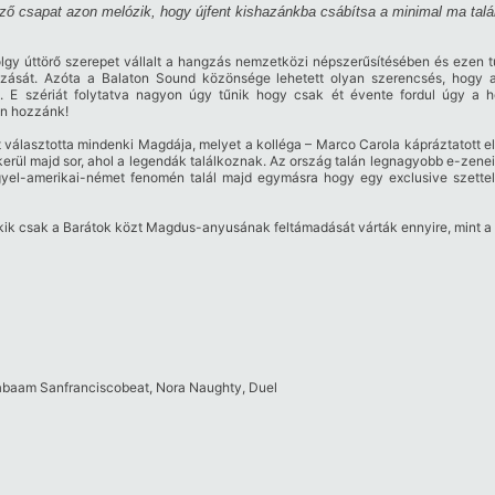
ző csapat azon melózik, hogy újfent kishazánkba csábítsa a minimal ma talá
lgy úttörő szerepet vállalt a hangzás nemzetközi népszerűsítésében és ezen t
ását. Azóta a Balaton Sound közönsége lehetett olyan szerencsés, hogy a 
tt. E szériát folytatva nagyon úgy tűnik hogy csak ét évente fordul úgy a h
ön hozzánk!
 választotta mindenki Magdája, melyet a kolléga – Marco Carola kápráztatott el
ül majd sor, ahol a legendák találkoznak. Az ország talán legnagyobb e-zenei m
engyel-amerikai-német fenomén talál majd egymásra hogy egy exclusive szett
ik csak a Barátok közt Magdus-anyusának feltámadását várták ennyire, mint a be
baam Sanfranciscobeat, Nora Naughty, Duel