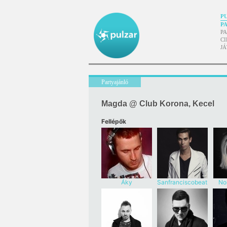
P
P
P
CI
J
Partyajánló
Magda @ Club Korona, Kecel
Fellépők
Áky
Sanfranciscobeat
No