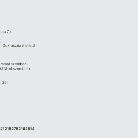
ca 7.)
5)
c) Cukrászda mellett!
rummal szemben)
 H&M-el szemben)
. 26)
id=212152752162914