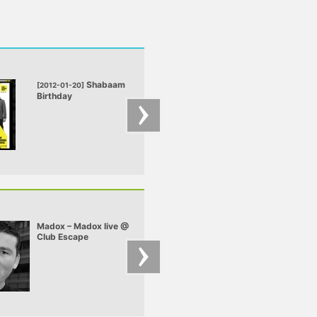
Shabaam
New
[2012-01-20]
[2011-12-31]
Birthday
Year's Eve
@ Club Korona, Kecel
@ Club Korona, Kec
Madox – Madox live @
Beta, Duel – Beta &
Club Escape
Duel - Live @ Mokk
2009.10.10
Cuka Season Open