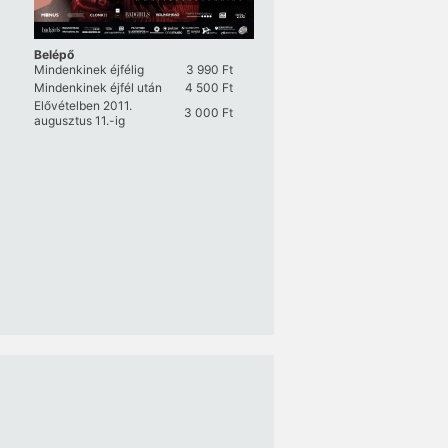
Belépő
Mindenkinek éjfélig
3 990
Ft
Mindenkinek éjfél után
4 500
Ft
Elővételben 2011.
3 000
Ft
augusztus 11.-ig