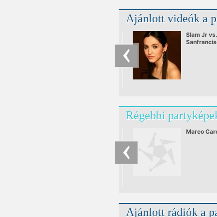
Ajánlott videók a 
Slam Jr vs
Sanfranci
feat Váczi
Sky
Régebbi partyképek
Marco Car
Ajánlott rádiók a p