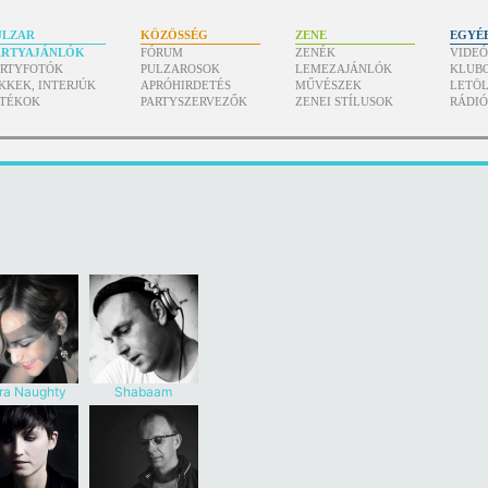
ULZAR
KÖZÖSSÉG
ZENE
EGYÉ
ARTYAJÁNLÓK
FÓRUM
ZENÉK
VIDE
ARTYFOTÓK
PULZAROSOK
LEMEZAJÁNLÓK
KLUB
KKEK, INTERJÚK
APRÓHIRDETÉS
MŰVÉSZEK
LETÖL
ÁTÉKOK
PARTYSZERVEZŐK
ZENEI STÍLUSOK
RÁDI
ra Naughty
Shabaam