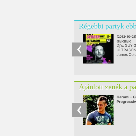
Régebbi partyk ebb
[2012-10-21
GERBER
Dj's: GUY 
@ Club Kor
ULTRASONE,
James Cole
Guba, Blab
Ajánlott zenék a p
Garami – G
Progressi