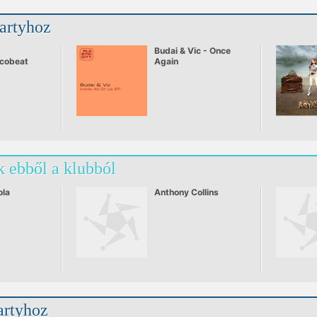
partyhoz
.
Budai & Vic - Once
scobeat
Again
 Eszter - My
 ebből a klubból
ola
Anthony Collins
artyhoz