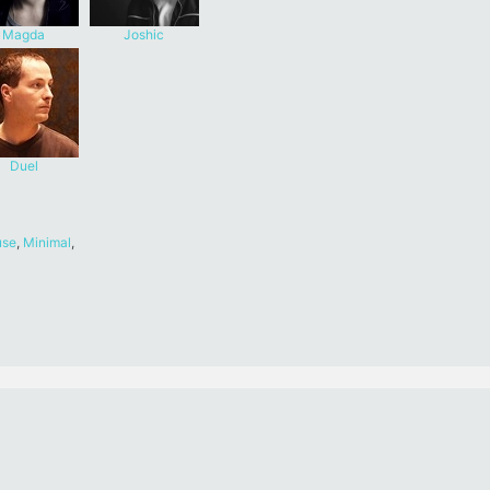
Magda
Joshic
Duel
use
,
Minimal
,