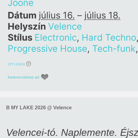
Joone
Dátum
július 16.
–
július 18.
Helyszín
Velence
Stílus
Electronic
,
Hard Techno
Progressive House
,
Tech-funk
OTT LESZEK
Kedvencekhez ad
B MY LAKE 2026 @ Velence
Velencei-tó. Naplemente. Éjs