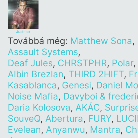
Justrice
Továbbá még:
Matthew Sona
,
Assault Systems
,
Deaf Jules
,
CHRSTPHR
,
Polar
,
Albin Brezlan
,
THIRD 2HIFT
,
F
Kasablanca
,
Genesi
,
Daniel Mo
Noise Mafia
,
Davyboi & frederi
Daria Kolosova
,
AKÁC
,
Surpris
SouveQ
,
Abertura
,
FURY
,
LUC
Evelean
,
Anyanwu
,
Mantra
,
Ch