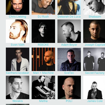
Chris Liebing
DJ Rush
Deborah De Luca
Shabaam
Sven Väth
REBŪKE
Adam Beyer
Joseph Capriat
Sanfranciscobeat
Man + Machine
SveTec
Secret Factory
Worakls
Metha
POLI
James Cole