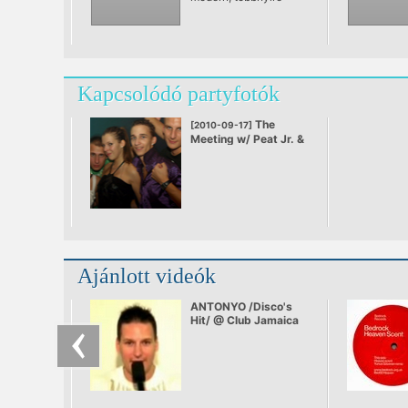
elektronikus
eszközökkel –
szintetizátorokkal
vagy számítógéppel –
előállított tánczenei
műfajok gyűjtőneve.
Kapcsolódó partyfotók
The
[2010-09-17]
Meeting w/ Peat Jr. &
Fernando
Ajánlott videók
ANTONYO /Disco's
Hit/ @ Club Jamaica
2008