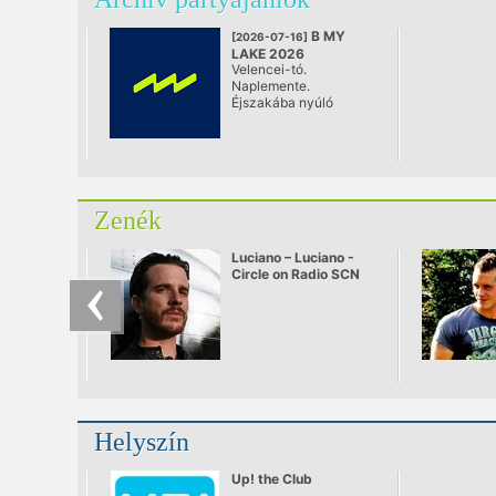
B MY
[2026-07-16]
LAKE 2026
Velencei-tó.
@ Velence
Naplemente.
Éjszakába nyúló
techno. Három nap
elektronikus zene,
világszínvonalú
látvány és szabad
energiák – mindössze
fél órára Budapesttől.
Zenék
Luciano – Luciano -
Circle on Radio SCN
25.09.2010
Helyszín
Up! the Club