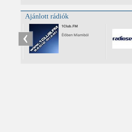
Ajánlott rádiók
1Club.FM
Élőben Miamiból