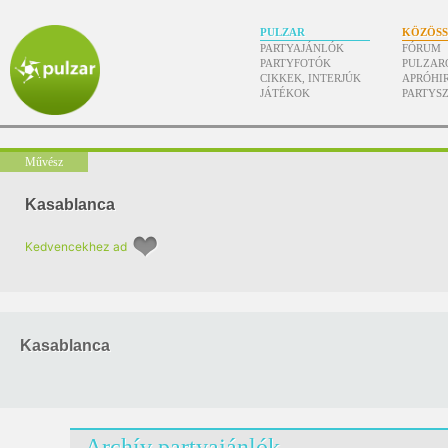
PULZAR
KÖZÖS
PARTYAJÁNLÓK
FÓRUM
PARTYFOTÓK
PULZAR
CIKKEK, INTERJÚK
APRÓHI
JÁTÉKOK
PARTYS
Művész
Kasablanca
Kedvencekhez ad
Kasablanca
Archív partyajánlók