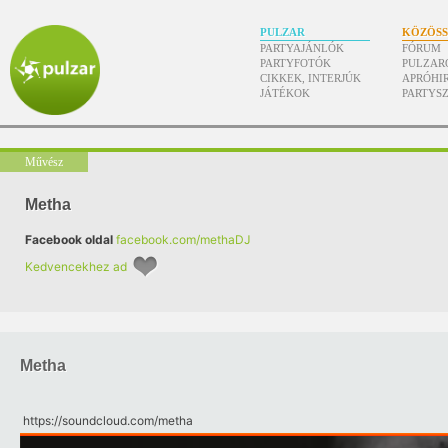
PULZAR
KÖZÖS
PARTYAJÁNLÓK
FÓRUM
PARTYFOTÓK
PULZAR
CIKKEK, INTERJÚK
APRÓHI
JÁTÉKOK
PARTYS
Művész
Metha
Facebook oldal
facebook.com/methaDJ
Kedvencekhez ad
Metha
https:/​/​soundcloud.com/​metha