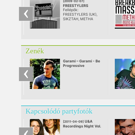
[2009-02-07]
FREESTYLERS
Fellépők:
@ Corvintető,
FREESTYLERS (UK),
Budapest
SIKZTAH, METHA
Zenék
Garami – Garami - Be
Progressive
Kapcsolódó partyfotók
U&A
[2011-04-09]
Recordings Night Vol.
4