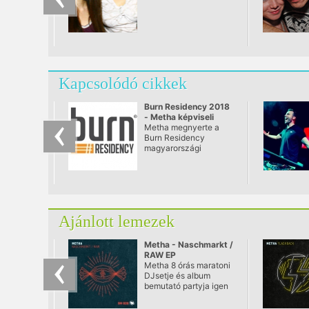
Kapcsolódó cikkek
Burn Residency 2018
- Metha képviseli
országunkat
Metha megnyerte a
Burn Residency
magyarországi
fordulóját, így ő
képviselheti
országunkat és
szállhat harcba a
100.000 dolláros
főnyereményért Ibizán!
Ajánlott lemezek
Metha - Naschmarkt /
RAW EP
Metha 8 órás maratoni
DJsetje és album
bemutató partyja igen
Massivera sikerült a
Corvin clubban. A