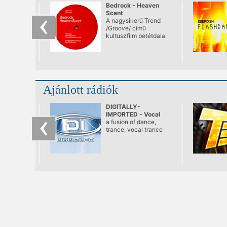
Bedrock - Heaven
Scent
A nagysikerű Trend
/Groove/ című
kultuszfilm betétdala
Ajánlott rádiók
DIGITALLY-
IMPORTED - Vocal
Trance
a fusion of dance,
trance, vocal trance