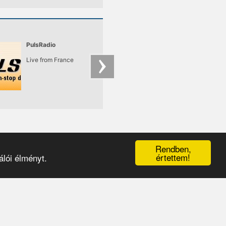
PulsRadio
Deep Mix Moscow
Radio
Live from France
Moscow's hottest
mixes
Rendben,
értettem!
lói élményt.
érhetőségek
|
médiaajánlat
|
oldaltérkép
|
logó