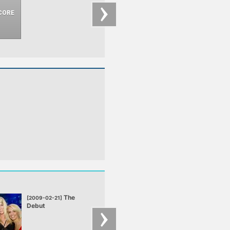
ők készítették a
Beastie Boys és
Shantel hibridet, a
Triple Sont, ami évek
óta a balkán bulik
egyik megunhatatlan
slágere. Persze ezen
kívül is rengeteg
komoly darabot
jegyeznek a brüsszeli
srácok, érdemes
kagylózni a myspace
oldalukon hallható
számokat, amelyek
magukért beszélnek!
The
The
[2009-02-21]
[2009-01-24]
Debut
Debut Pótszilveszt