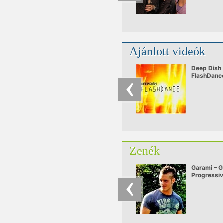
Ajánlott videók
Deep Dish 
FlashDanc
Zenék
Garami – G
Progressi