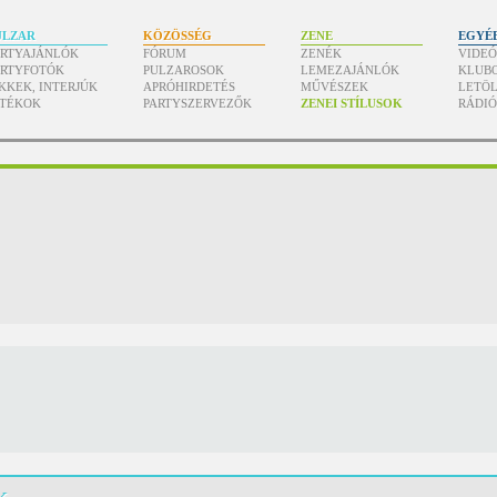
ULZAR
KÖZÖSSÉG
ZENE
EGYÉ
ARTYAJÁNLÓK
FÓRUM
ZENÉK
VIDE
ARTYFOTÓK
PULZAROSOK
LEMEZAJÁNLÓK
KLUB
KKEK, INTERJÚK
APRÓHIRDETÉS
MŰVÉSZEK
LETÖL
ÁTÉKOK
PARTYSZERVEZŐK
ZENEI STÍLUSOK
RÁDI
k