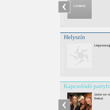
Helyszín
Légszeszgy
Kapcsolódó partyf
[2009-04-1
Debut