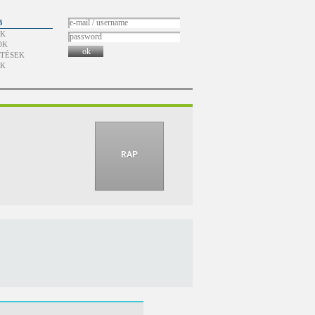
B
ÓK
OK
ok
TÉSEK
ÓK