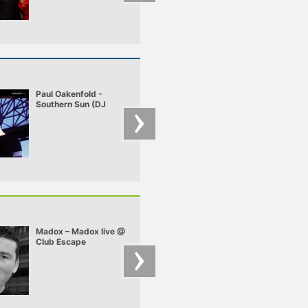
Paul Oakenfold -
ATB - 9pm (Till I
Southern Sun (DJ
Come)
Tiësto remix)
Madox – Madox live @
Moti Brothers – Mot
Club Escape
Brothers - mix for
2009.10.10
pulzar