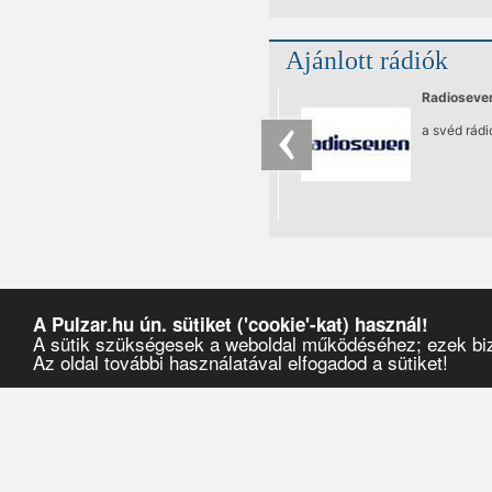
Ajánlott rádiók
Radioseve
a svéd rádi
A Pulzar.hu ún. sütiket ('cookie'-kat) használ!
A sütik szükségesek a weboldal működéséhez; ezek bizt
Az oldal további használatával elfogadod a sütiket!
Pulzar
›
Zenei stílusok
›
Rap