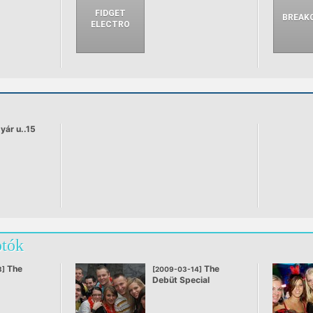
ár u..15
otók
The
The
8]
[2009-03-14]
Debüt Special