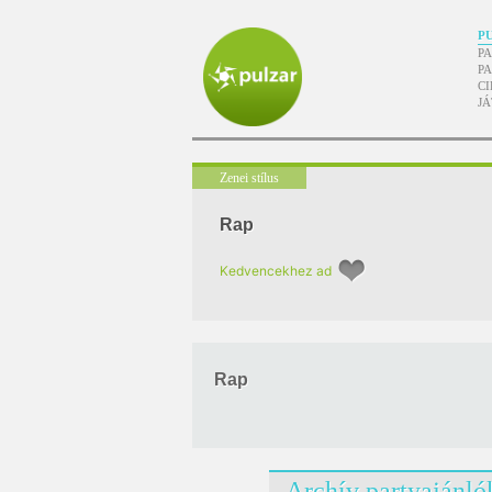
P
P
P
CI
J
Zenei stílus
Rap
Kedvencekhez ad
Rap
Archív partyajánló