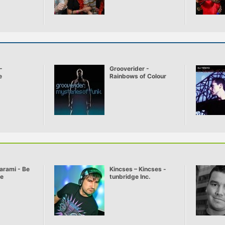
-
Grooverider -
e
Rainbows of Colour
arami - Be
Kincses – Kincses -
ve
tunbridge Inc.