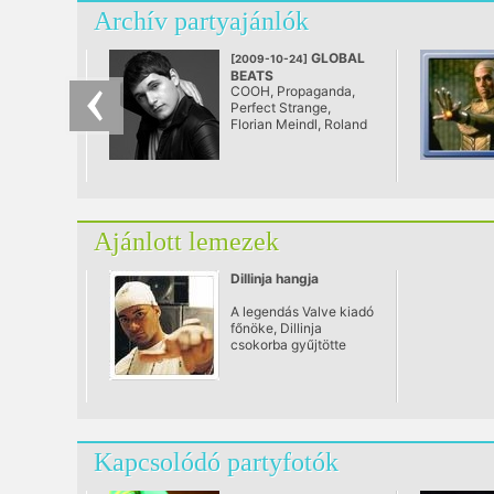
Archív partyajánlók
GLOBAL
[2009-10-24]
BEATS
COOH, Propaganda,
@ Stúdio 4 műtermek
Perfect Strange,
Florian Meindl, Roland
M. Dill...
Ajánlott lemezek
Dillinja hangja
A legendás Valve kiadó
főnöke, Dillinja
csokorba gyűjtötte
eddigi klasszikus
darabjait, és egy
lendületes mixen, a My
Sound-on keresztül
tárja elénk.
Kapcsolódó partyfotók