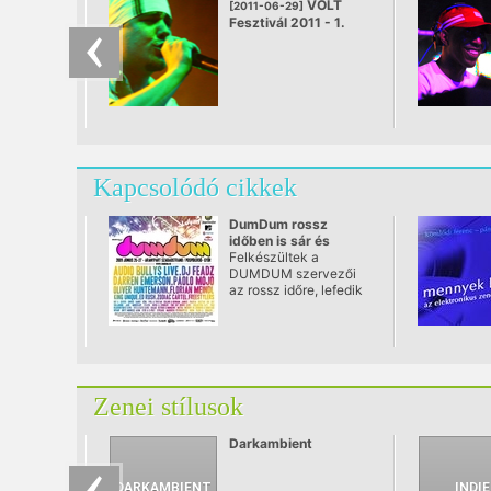
VOLT
[2011-06-29]
Fesztivál 2011 - 1.
nap
Kapcsolódó cikkek
DumDum rossz
időben is sár és
esőmentesen!!!
Felkészültek a
DUMDUM szervezői
az rossz időre, lefedik
az egész
püspökerdőt!!!
Zenei stílusok
Darkambient