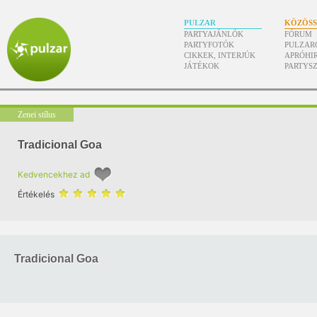
PULZAR
KÖZÖS
PARTYAJÁNLÓK
FÓRUM
PARTYFOTÓK
PULZAR
CIKKEK, INTERJÚK
APRÓHI
JÁTÉKOK
PARTYS
Zenei stílus
Tradicional Goa
Kedvencekhez ad
Értékelés
Tradicional Goa