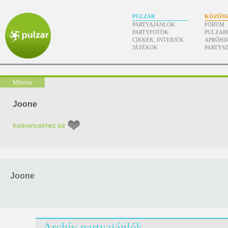
PULZAR
KÖZÖS
PARTYAJÁNLÓK
FÓRUM
PARTYFOTÓK
PULZAR
CIKKEK, INTERJÚK
APRÓHI
JÁTÉKOK
PARTYS
Művész
Joone
Kedvencekhez ad
Joone
Archív partyajánlók