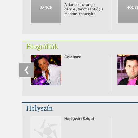
A dance (az angol
dance „tánc” szóból) a
modern, többnyire
elektronikus
eszközökkel –
szintetizátorokkal
vagy számítógéppel –
előállított tánczenei
műfajok gyűjtőneve.
Biográfiák
Goldhand
Helyszín
Hajógyári Sziget