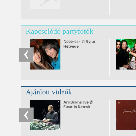
Kapcsolódó partyfotók
Nyitó
[2009-04-17]
Hétvége
Ajánlott videók
Aril Brikha live @
Fuse-In Detroit