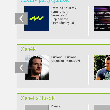
B MY
[2026-07-16]
LAKE 2026
Velencei-tó.
@ Velence
Naplemente.
Éjszakába nyúló
techno. Három nap
elektronikus zene,
világszínvonalú
látvány és szabad
energiák – mindössze
fél órára Budapesttől.
Zenék
Luciano – Luciano -
Circle on Radio SCN
25.09.2010
Zenei stílusok
Dance