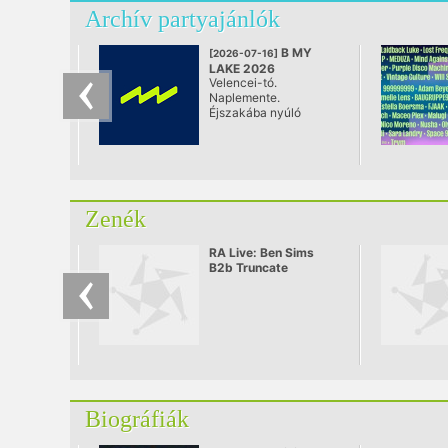
Archív partyajánlók
B MY
[2026-07-16]
LAKE 2026
Velencei-tó.
@ Velence
Naplemente.
Éjszakába nyúló
techno. Három nap
elektronikus zene,
világszínvonalú
látvány és szabad
energiák – mindössze
fél órára Budapesttől.
Zenék
RA Live: Ben Sims
B2b Truncate
Biográfiák