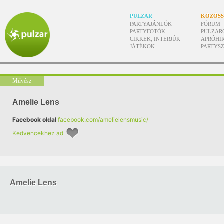
PULZAR
KÖZÖS
PARTYAJÁNLÓK
FÓRUM
PARTYFOTÓK
PULZAR
CIKKEK, INTERJÚK
APRÓHI
JÁTÉKOK
PARTYS
Művész
Amelie Lens
Facebook oldal
facebook.com/amelielensmusic/
Kedvencekhez ad
Amelie Lens