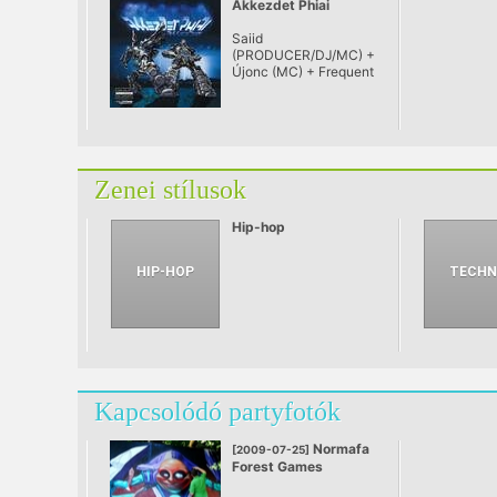
Akkezdet Phiai
Saiid
(PRODUCER/DJ/MC) +
Újonc (MC) + Frequent
(DJ/PRODUCER)
Zenei stílusok
Hip-hop
Kapcsolódó partyfotók
Normafa
[2009-07-25]
Forest Games