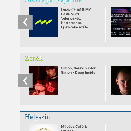
B MY
[2026-07-16]
LAKE 2026
Velencei-tó.
@ Velence
Naplemente.
Éjszakába nyúló
techno. Három nap
elektronikus zene,
világszínvonalú
látvány és szabad
energiák – mindössze
fél órára Budapesttől.
Zenék
Simon, Soundhunter –
Simon - Deep Inside
part 3
Helyszín
Művész Café &
Lounge