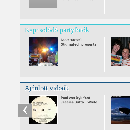
jellemzi, gyakran fordul
elő férfi vokál a stílus
klasszikusai között.
Kapcsolódó partyfotók
[2006-05-06]
Stigmatech presents:
Nathan Fake live
Ajánlott videók
Paul van Dyk feat
Jessica Sutta - White
lies(official video)