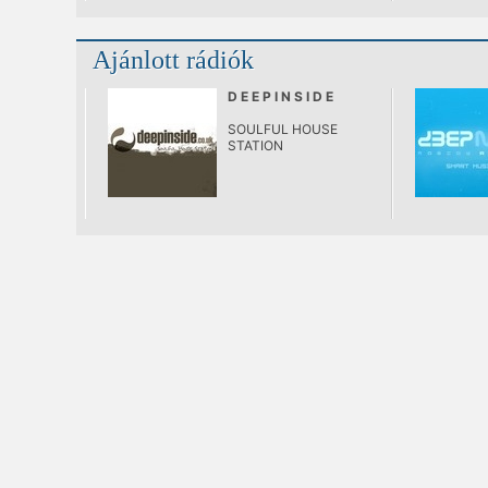
Ajánlott rádiók
D E E P I N S I D E
SOULFUL HOUSE
STATION