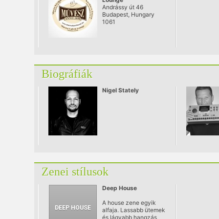
Andrássy út 46
Budapest, Hungary
1061
Biográfiák
Nigel Stately
Zenei stílusok
Deep House
A house zene egyik
alfaja. Lassabb ütemek
és lágyabb hangzás