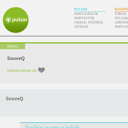
PULZAR
KÖZÖS
PARTYAJÁNLÓK
FÓRUM
PARTYFOTÓK
PULZAR
CIKKEK, INTERJÚK
APRÓHI
JÁTÉKOK
PARTYS
Művész
SouveQ
Kedvencekhez ad
SouveQ
Archív partyajánlók