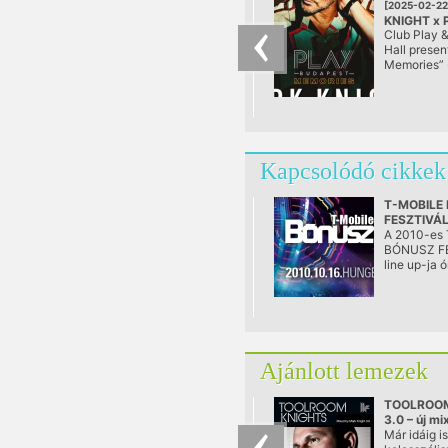
[2025-02-22
KNIGHT x 
Club Play 
Memories 
Hall presen
@ Cinema 
Memories” 
most másod
felvonás!
Kapcsolódó cikkek
T-MOBILE
FESZTIVÁL
UP
A 2010-es
BÓNUSZ F
line up-ja ó
lebontva.
Ajánlott lemezek
TOOLROOM
3.0 – új m
MARK KNIG
Már idáig is