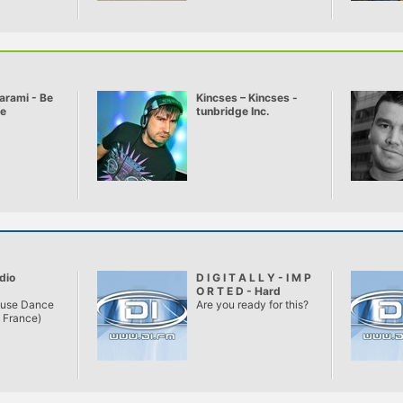
arami - Be
Kincses – Kincses -
ve
tunbridge Inc.
dio
D I G I T A L L Y - I M P
O R T E D - Hard
ouse Dance
Dance
Are you ready for this?
s France)