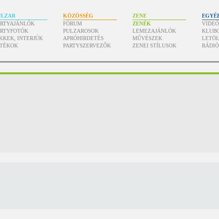
ULZAR
KÖZÖSSÉG
ZENE
EGYÉ
ARTYAJÁNLÓK
FÓRUM
ZENÉK
VIDE
ARTYFOTÓK
PULZAROSOK
LEMEZAJÁNLÓK
KLUB
KKEK, INTERJÚK
APRÓHIRDETÉS
MŰVÉSZEK
LETÖL
ÁTÉKOK
PARTYSZERVEZŐK
ZENEI STÍLUSOK
RÁDI