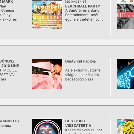
MARK
]
[2014-08-16]
Play
BEACHBALL PARTY
& Cinema
A SunCity és a Bang!
2#
@ SunCity
t “Play
Entertainment ismét
Hall
- akkor és
egy felejthetetlen bulit
ik
ígér … Az idei nyár
legnagyobb
csobbanása, a
fürdőruhát ne hagyd
otthon!
 BÓNUSZ
Dusty Kid naplója
 2010 LINE
 T-MOBILE
Az elektronikus zenei
ESZTIVÁL
világba üstökösként
rára
becsapódó olasz
producer, Dusty Kid az
új albuma munkálatait
végzi, ami a Boxer
Recordings
gondozásában lát majd
napvilágot.
 KNIGHTS
DUSTY KID
ixlemez
VISSZATÉRT A
HT-tól!
DUOTEQUE-VEL!
Két és fél éves szünet