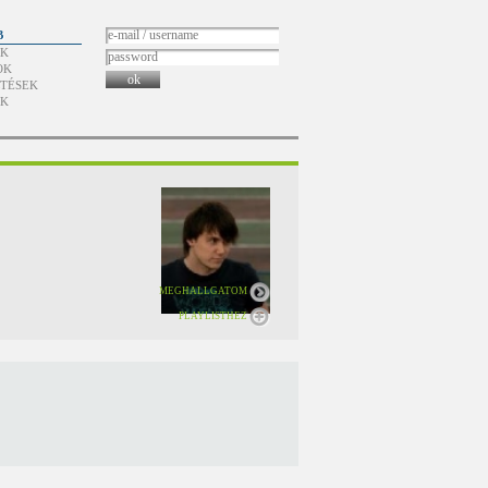
B
ÓK
OK
ok
TÉSEK
ÓK
MEGHALLGATOM
PLAYLISTHEZ