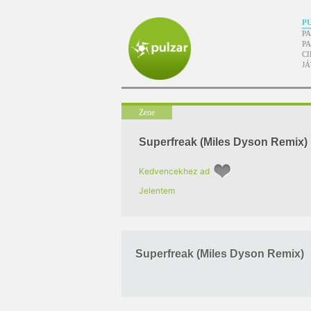
P
P
P
CI
J
Zene
Superfreak (Miles Dyson Remix)
Kedvencekhez ad
Jelentem
Superfreak (Miles Dyson Remix)