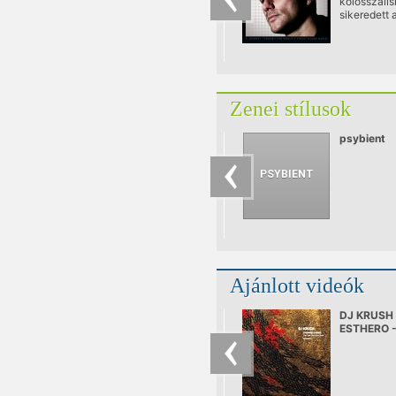
kolosszális
sikeredett 
esztendő a
Records ma
Mark Knigh
Tavasszal 
jelölés, topl
megjelenés
Zenei stílusok
sora, na és
fellépések 
a legfelkap
psybient
klubokban 
fesztiválok
Ajánlott videók
DJ KRUSH 
ESTHERO -
HOME