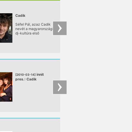
Cadik
Dusty Kid
Séfel Pál, azaz Cadik
Napjaink egyik
nevét a magyarországi
legfényesebben
dj-kultúra első
ragyogó techno-
generációjának és a
csillaga DUSTY KID,
kortárs zenék
napfényes Szardini
népszerűsítésének
szigetén, Cagliariba
kontextusában szokás
látta meg a napvilág
emlegetni:
Paolo Alberto Lodde
néven.
innit
Real Yo
[2010-03-14]
[2010-03-11]
pres.: Cadik
Nature: Nosaj Thin
Slugabed (2)