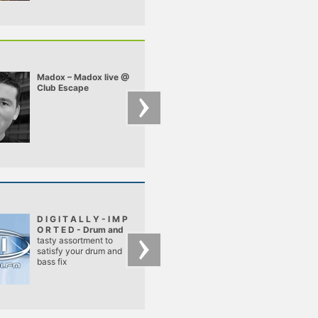
Madox – Madox live @
Moti Brothers – Mot
Club Escape
Brothers - mix for
2009.10.10
pulzar
D I G I T A L L Y - I M P
JustMusic
O R T E D - Drum and
Bass
tasty assortment to
satisfy your drum and
bass fix