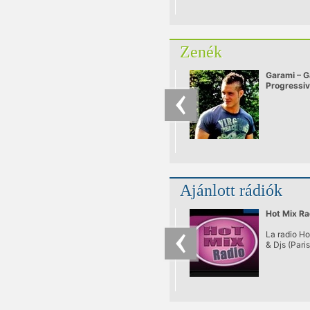
Zenék
Garami – G
Progressi
Ajánlott rádiók
Hot Mix Ra
La radio H
& Djs (Pari