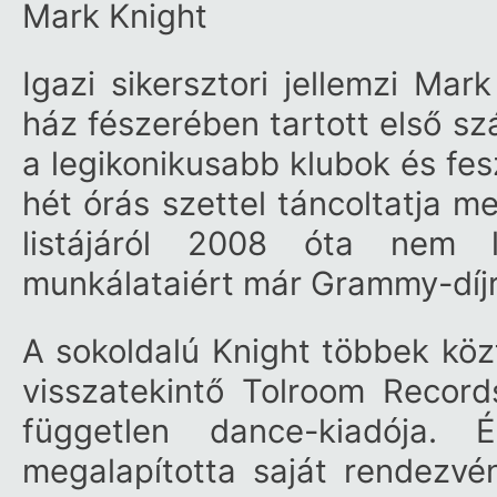
Mark Knight
Igazi sikersztori jellemzi Mar
ház fészerében tartott első sz
a legikonikusabb klubok és fes
hét órás szettel táncoltatja 
listájáról 2008 óta nem l
munkálataiért már Grammy-díjra 
A sokoldalú Knight többek közt
visszatekintő Tolroom Record
független dance-kiadója
megalapította saját rendezvé