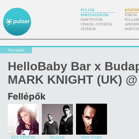
PULZAR
KÖZÖS
PARTYAJÁNLÓK
FÓRUM
PARTYFOTÓK
PULZAR
CIKKEK, INTERJÚK
APRÓHI
JÁTÉKOK
PARTYS
Partyajánló
HelloBaby Bar x Budap
MARK KNIGHT (UK) @ 
Fellépők
EDO DENOVA
Muzzaik
Mark Knight