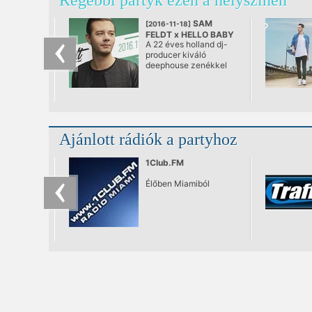
Régebbi partyk ezen a helyszínen
SAM
[2016-11-18]
FELDT x HELLO BABY
A 22 éves holland dj-
@ Hello Baby Bar
producer kiváló
deephouse zenékkel
ostromolja a
nemzetközi zenei
listákat, s most arra
készül, hogy a Hello
Baby érzékeny
közönségét is levegye
Ajánlott rádiók a partyhoz
a lábáról
novemberben.
1Club.FM
Élőben Miamiból