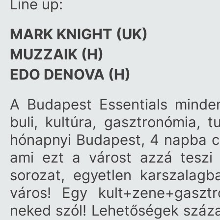
Line up:
MARK KNIGHT (UK)
MUZZAIK (H)
EDO DENOVA (H)
A Budapest Essentials minden
buli, kultúra, gasztronómia, t
hónapnyi Budapest, 4 napba c
ami ezt a várost azzá tesz
sorozat, egyetlen karszalagb
város! Egy kult+zene+gaszt
neked szól! Lehetőségek százai