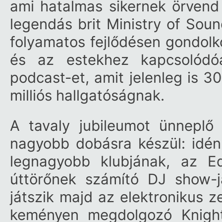
ami hatalmas sikernek örvend
legendás brit Ministry of Sou
folyamatos fejlődésen gondolk
és az estekhez kapcsolódó
podcast-et, amit jelenleg is 3
milliós hallgatóságnak.
A tavaly jubileumot ünnepl
nagyobb dobásra készül: idén 
legnagyobb klubjának, az E
úttörőnek számító DJ show-j
játszik majd az elektronikus z
keményen megdolgozó Knight