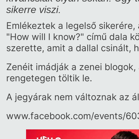
sikerre viszi.
Emlékeztek a legelső sikerére
"How will I know?" című dala k
szerette, amit a dallal csinált
Zenéit imádják a zenei blogok,
rengetegen töltik le.
A jegyárak nem változnak az ál
www.facebook.com/​events/​6