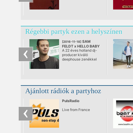
Régebbi partyk ezen a helyszínen
SAM
[2016-11-18]
FELDT x HELLO BABY
A 22 éves holland dj-
@ Hello Baby Bar
producer kiváló
deephouse zenékkel
ostromolja a
nemzetközi zenei
listákat, s most arra
készül, hogy a Hello
Baby érzékeny
közönségét is levegye
Ajánlott rádiók a partyhoz
a lábáról
novemberben.
PulsRadio
Live from France