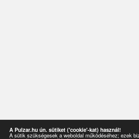
A Pulzar.hu ún. sütiket ('cookie'-kat) használ!
A sütik szükségesek a weboldal működéséhez; ezek biz