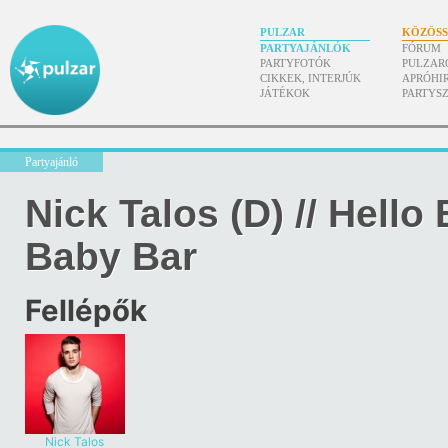
PULZAR
KÖZÖS
PARTYAJÁNLÓK
FÓRUM
PARTYFOTÓK
PULZAR
CIKKEK, INTERJÚK
APRÓHI
JÁTÉKOK
PARTYS
Partyajánló
Nick Talos (D) // Hello
Baby Bar
Fellépők
Nick Talos