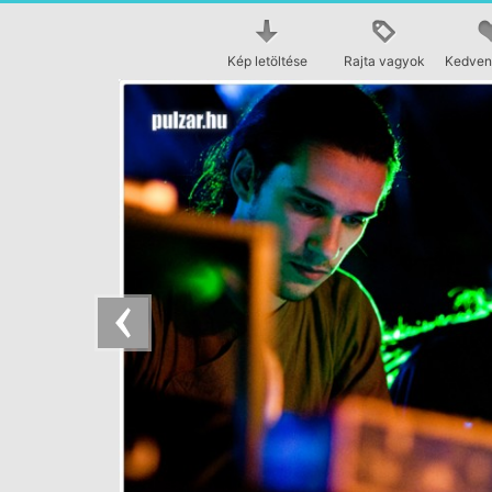
Kép letöltése
Rajta vagyok
Kedven