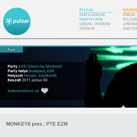
PULZAR
KÖZÖS
PARTYAJÁNLÓK
FÓRUM
PARTYFOTÓK
PULZAR
CIKKEK, INTERJÚK
APRÓHI
JÁTÉKOK
PARTYS
Party
Party
A38 Colours by Monkey6
Party helye
Budapest
,
A38
Helyszín
Vecsés- Kerekerdő
Készült
2011. június 30.
Kedvencekhez ad
MONKEY6 pres.: PTE EZM