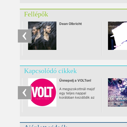
Fellépők
Dean Olbricht
Kapcsolódó cikkek
Ünnepelj a VOLTon!
A megszokottnál majd’
egy teljes nappal
korábban kezdődik az
idei VOLT Fesztivál! A
nyitónap a 20. VOLT
Fesztivál ünnepi
gálaműsorának ad
otthont. “We Love
VOLT!” címmel két