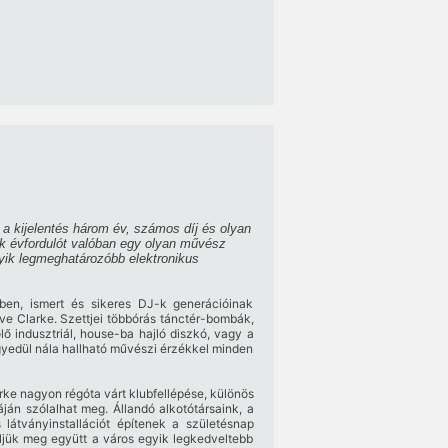
a kijelentés három év, számos díj és olyan
k évfordulót valóban egy olyan művész
yik legmeghatározóbb elektronikus
ében, ismert és sikeres DJ-k generációinak
ave Clarke. Szettjei többórás tánctér-bombák,
ő indusztriál, house-ba hajló diszkó, vagy a
 egyedül nála hallható művészi érzékkel minden
rke nagyon régóta várt klubfellépése, különös
án szólalhat meg. Állandó alkotótársaink, a
 látványinstallációt építenek a születésnap
eljük meg együtt a város egyik legkedveltebb