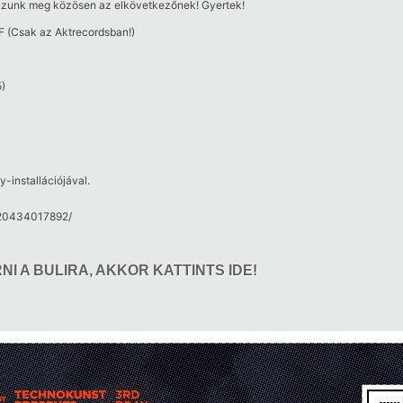
zzunk meg közösen az elkövetkezőnek! Gyertek!
F (Csak az Aktrecordsban!)
)
-installációjával.
20434017892/​
I A BULIRA, AKKOR 
KATTINTS IDE!