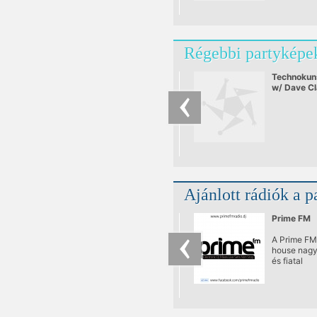
Régebbi partyképek
Technokun
w/ Dave Cl
Ajánlott rádiók a p
Prime FM
A Prime FM
house nagy 
és fiatal
ízlésformál
verbuvált e
ütőképes ko
amivel felül
a régió e-z