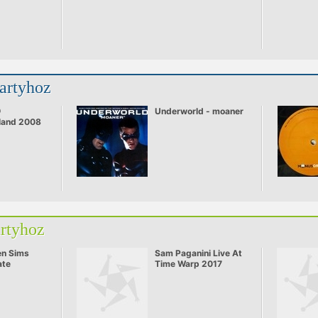
partyhoz
@
Underworld - moaner
land 2008
artyhoz
en Sims
Sam Paganini Live At
ate
Time Warp 2017