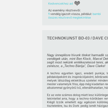
Kedvencekhez ad
Az esemény résztvevői:
1
vendég igazolt vissza, például:
bambi
összes résztvevő megtekintése
TECHNOKUNST BD-03 / DAVE C
Nagy ünneplésre hívunk titeket harmadik sz
vendégek után, mint Ben Klock, Marcel Det
segít most nekünk emlékezetessé tenni, ak
zenésze, a „Techno Bárója”, Dave Clarke!
A techno egyetlen igazi, eredeti punkja; 
példaképeként és inspirációjaként, bőrdzseki
melyek látszólag eklektikus szeletei minden
mester valamelyik friss, épp még kiadatlan re
alkalommal gyönyörű ívű, ellenállhatatlan, h
Ez az este számos dolog miatt lesz különlege
tekintettel arra, hogy a techno-körökben r
Kiégő Izzók emellett egy egészen különlege
tiszteletére, Isu és Dork pedig ismét házig