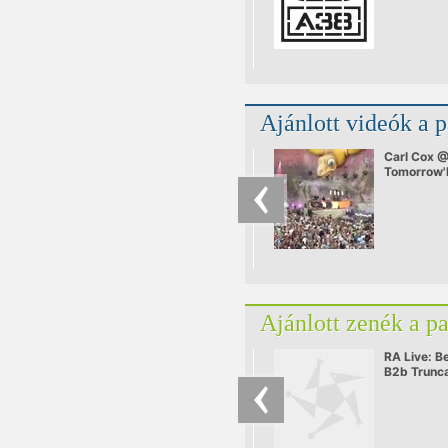
Ajánlott videók a 
Carl Cox 
Tomorrow'
Ajánlott zenék a p
RA Live: B
B2b Trunc