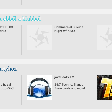
 ebből a klubból
st BD-03
Commercial Suicide
arke
Night w/ Klute
artyhoz
javaBeats.FM
 a hazai
24/7 Techno, Trance,
úttörőiből
Breakbeats and more!
óiból
gy olyan
llektívát,
 kívánja írni
enei