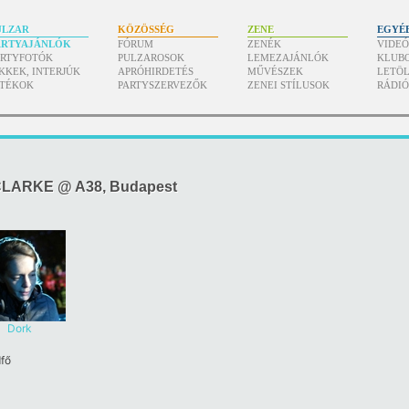
ULZAR
KÖZÖSSÉG
ZENE
EGYÉ
ARTYAJÁNLÓK
FÓRUM
ZENÉK
VIDE
ARTYFOTÓK
PULZAROSOK
LEMEZAJÁNLÓK
KLUB
KKEK, INTERJÚK
APRÓHIRDETÉS
MŰVÉSZEK
LETÖL
ÁTÉKOK
PARTYSZERVEZŐK
ZENEI STÍLUSOK
RÁDI
LARKE @ A38, Budapest
Dork
dfő