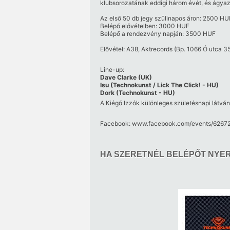
klubsorozatának eddigi három évét, és ágya
Az első 50 db jegy szülinapos áron: 2500 HU
Belépő elővételben: 3000 HUF
Belépő a rendezvény napján: 3500 HUF
Elővétel: A38,
Aktrecords
(Bp. 1066 Ó utca 35
Line-up:
Dave Clarke (UK)
Isu (Technokunst / Lick The Click! - HU)
Dork (Technokunst - HU)
A Kiégő Izzók különleges születésnapi látvány
Facebook:
www.facebook.com/​events/​6267
HA SZERETNÉL BELÉPŐT NYERN