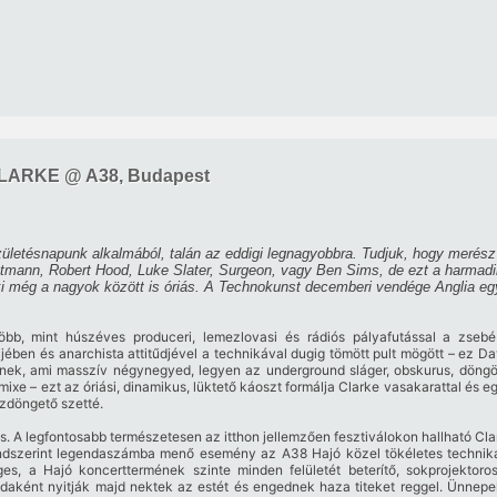
LARKE @ A38, Budapest
ületésnapunk alkalmából, talán az eddigi legnagyobbra. Tudjuk, hogy merész 
tmann, Robert Hood, Luke Slater, Surgeon, vagy Ben Sims, de ezt a harmadi
i még a nagyok között is óriás. A Technokunst decemberi vendége Anglia eg
több, mint húszéves produceri, lemezlovasi és rádiós pályafutással a zseb
jében és anarchista attitűdjével a technikával dugig tömött pult mögött – ez D
nek, ami masszív négynegyed, legyen az underground sláger, obskurus, döngöl
mixe – ezt az óriási, dinamikus, lüktető káoszt formálja Clarke vasakarattal és
ázdöngető szetté.
s. A legfontosabb természetesen az itthon jellemzően fesztiválokon hallható Cla
endszerint legendaszámba menő esemény az A38 Hajó közel tökéletes technikáj
s, a Hajó koncerttermének szinte minden felületét beterítő, sokprojektoros
azdaként nyitják majd nektek az estét és engednek haza titeket reggel. Ünnep