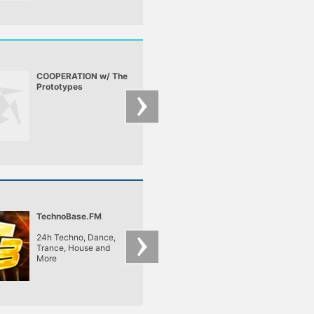
COOPERATION w/ The
Ninjabreakz pres.:
Prototypes
Krafty Kuts
TechnoBase.FM
VIRUS FM
24h Techno, Dance,
non-stop friss dj mi
Trance, House and
Oroszországból
More