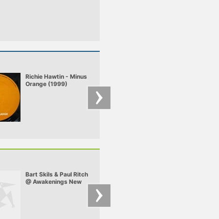
Richie Hawtin - Minus
Carl Cox @ Love
Orange (1999)
parade
Bart Skils & Paul Ritch
Budai – Budai -
@ Awakenings New
Indamix 4
Year Eve Special