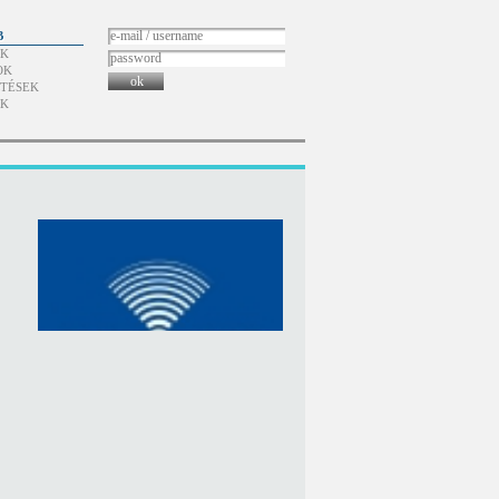
B
ÓK
OK
ok
TÉSEK
ÓK