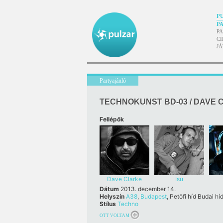
P
P
P
CI
J
Partyajánló
TECHNOKUNST BD-03 / DAVE C
Fellépők
Dave Clarke
Isu
Dátum
2013. december 14.
Helyszín
A38
,
Budapest
, Petőfi híd Budai hí
Stílus
Techno
OTT VOLTAM