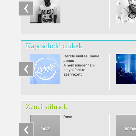
Kapcsolódó cikkek
Cercle invites Jamie
Jones
A nem mindennapi
helyszínekre
szervezett
eseményeiről már jól
ismert Cercle, május
30-án Bosznia-
Hercegovinában látja
vendégül Jamie Jonest
a Pliva vízesésnél.
Zenei stílusok
Rave