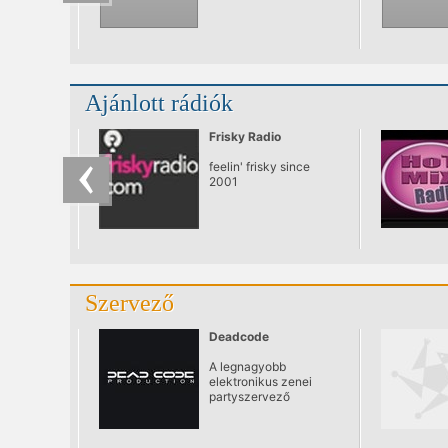
Ajánlott rádiók
Frisky Radio
feelin' frisky since
2001
Szervező
Deadcode
A legnagyobb
elektronikus zenei
partyszervező
Magyarországon,
nevéhez fűződik a
Hyperspace és a