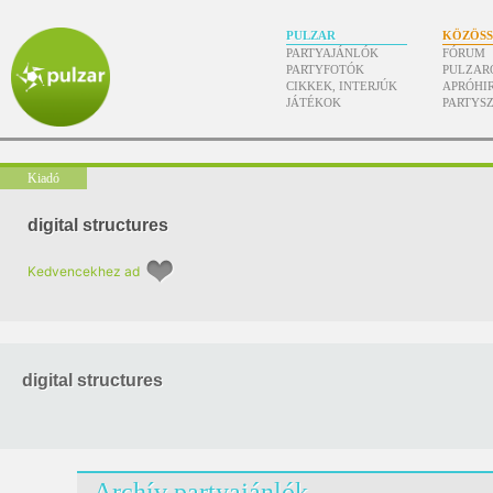
PULZAR
KÖZÖS
PARTYAJÁNLÓK
FÓRUM
PARTYFOTÓK
PULZAR
CIKKEK, INTERJÚK
APRÓHI
JÁTÉKOK
PARTYS
Kiadó
digital structures
Kedvencekhez ad
digital structures
Archív partyajánlók