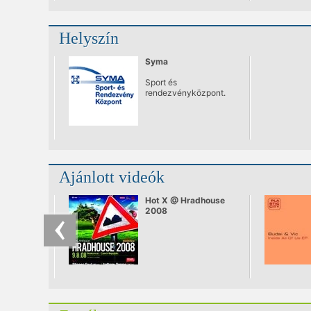
Bónusz
rendezvénysorozat.
Helyszín
Syma
Sport és
rendezvényközpont.
Ajánlott videók
Hot X @ Hradhouse
2008