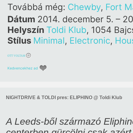
Továbbá még:
Chewby
,
Fort M
Dátum
2014. december 5. – 2
Helyszín
Toldi Klub
, 1054 Bajc
Stílus
Minimal
,
Electronic
,
Hou
OTT VOLTAM
Kedvencekhez ad
NIGHTDRIVE & TOLDI pres: ELIPHINO @ Toldi Klub
A Leeds-ből származó Eliphino
centerben gürcölni csak azért