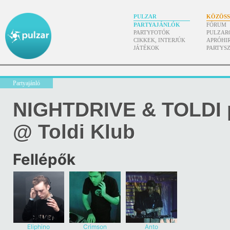
PULZAR
KÖZÖS
PARTYAJÁNLÓK
FÓRUM
PARTYFOTÓK
PULZAR
CIKKEK, INTERJÚK
APRÓHI
JÁTÉKOK
PARTYS
Partyajánló
NIGHTDRIVE & TOLDI 
@ Toldi Klub
Fellépők
Eliphino
Crimson
Anto