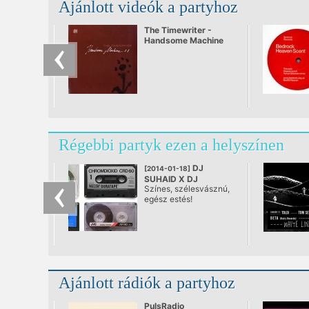
Ajánlott videók a partyhoz
The Timewriter -
Handsome Machine
Régebbi partyk ezen a helyszínen
DJ
[2014-01-18]
SUHAID X DJ
Színes, szélesvásznú,
CRIMSON
egész estés!
@ Toldi Klub
Ajánlott rádiók a partyhoz
PulsRadio