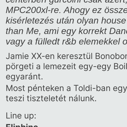
MPC200xl-re. Ahogy ez összejö
kisérletezés után olyan house
than Me, ami egy korrekt Dan
vagy a fülledt r&b elemekkel
Jamie XX-en keresztül Bonobo
pörgeti a lemezeit egy-egy Bo
egyaránt.
Most pénteken a Toldi-ban egy 
teszi tiszteletét nálunk.
Line up: