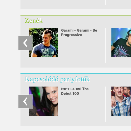
Click! Sunburst az A38
Hajón!
Zenék
Garami – Garami - Be
Progressive
Kapcsolódó partyfotók
The
[2011-04-09]
Debut 100