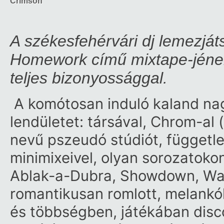
Crimson
A székesfehérvári dj lemezjá
Homework című mixtape-jének
teljes bizonyossággal.
A komótosan induló kaland na
lendületet: társával, Chrom-al 
nevű pszeudó stúdiót, függetle
minimixeivel, olyan sorozatoko
Ablak-a-Dubra, Showdown, Wake
romantikusan romlott, melankó
és többségben, játékában disc