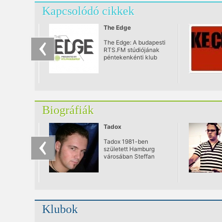
Kapcsolódó cikkek
The Edge
The Edge: A budapesti
RTS.FM stúdiójának
péntekenkénti klub
estje a Fabrik Art Café-
ban, a Gozsdu
udvarban.
Biográfiák
Tadox
Tadox 1981-ben
született Hamburg
városában Steffan
Strauß néven. A 90-es
évek közepén vált az
elektronikus zene
rabjává.
Klubok