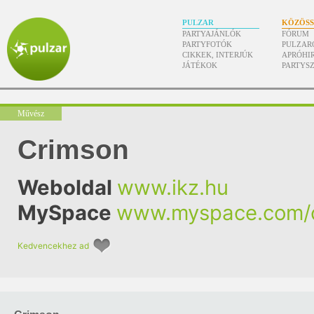
PULZAR
KÖZÖS
PARTYAJÁNLÓK
FÓRUM
PARTYFOTÓK
PULZAR
CIKKEK, INTERJÚK
APRÓHI
JÁTÉKOK
PARTYS
Művész
Crimson
Weboldal
www.ikz.hu
MySpace
www.myspace.com/c
Kedvencekhez ad