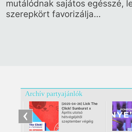
mutálódnak sajátos egésszé, l
szerepkört favorizálja…
Archív partyajánlók
Lick The
[2025-04-26]
Click! Sunburst x
Április utolsó
Technokunst Season
hétvégéjétől
Opening
szeptember végéig
@ A38
havonta egy szombat
délután újra a Lick the