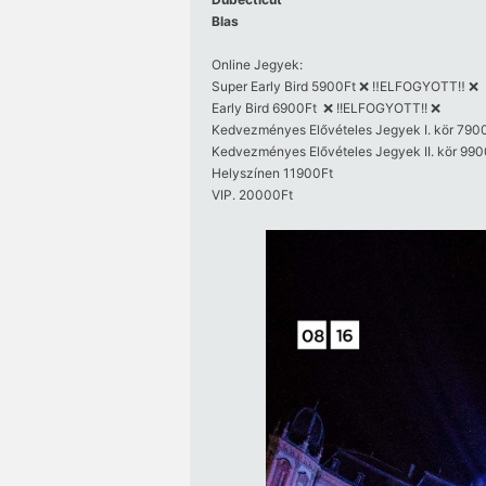
Blas
Online Jegyek:
Super Early Bird 5900Ft
❌
‼
ELFOGYOTT
‼
❌
Early Bird 6900Ft
❌
!!ELFOGYOTT!!
❌
Kedvezményes Elővételes Jegyek I. kör 790
Kedvezményes Elővételes Jegyek II. kör 990
Helyszínen 11900Ft
VIP. 20000Ft