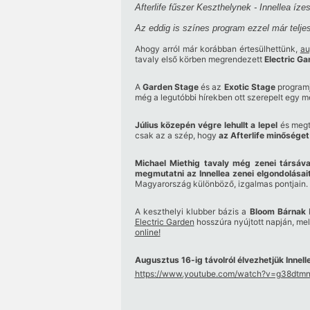
Afterlife fűszer Keszthelynek - Innellea íze
Az eddig is színes program ezzel már telje
Ahogy arról már korábban értesülhettünk,
au
tavaly első körben megrendezett
Electric Ga
A
Garden Stage
és az
Exotic Stage
programj
még a legutóbbi hírekben ott szerepelt egy mé
Július közepén végre lehullt a lepel
és megt
csak az a szép, hogy
az Afterlife minőséget
Michael Miethig tavaly még zenei társáv
megmutatni az Innellea zenei elgondolásai
Magyarország különböző, izgalmas pontjain.
A keszthelyi klubber bázis a
Bloom Bárnak
k
Electric Garden
hosszúra nyújtott napján, m
online!
Augusztus 16-ig távolról élvezhetjük Innell
https://www.youtube.com/watch?v=g38dtm