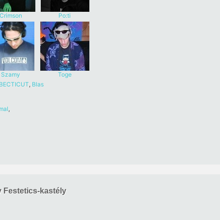
Crimson
Po:ti
Szamy
Toge
BECTICUT
,
Blas
mal
,
 Festetics-kastély