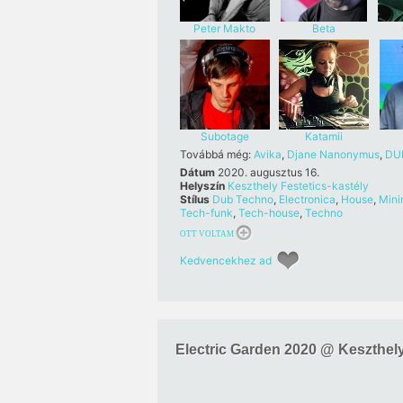
Peter Makto
Beta
Subotage
Katamii
Továbbá még:
Avika
,
Djane Nanonymus
,
DU
Dátum
2020. augusztus 16.
Helyszín
Keszthely Festetics-kastély
Stílus
Dub Techno
,
Electronica
,
House
,
Mini
Tech-funk
,
Tech-house
,
Techno
OTT VOLTAM
Kedvencekhez ad
Electric Garden 2020 @ Keszthely