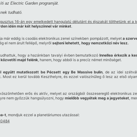
síti az Electric Garden programját.
snek tudható.
gusztus 16-án egy emelkedett hangulatú délutánt és éjszakát tölthetünk el a k
rden idén már két helyszínnel vár minket
.
a már eddig is csodás elektronikus zenei színekben pompázott, melyet
a szerv
g el nem árult fellépő, melyről
sejteni lehetett, hogy nemzetközi név lesz.
udhattuk, hogy a hazánkban tavalyi évben bemutatkozó
Innellea érkezik a ke
 közvetíti majd felénk
, hanem, hogy abból is a precíz német minőséget.
al együtt mutatkozott be Pécsett egy Be Massive bulin
, de az idei szétv
t
. Most ez kerül tovább Keszthelyre, és ezzel valószínűleg ő lesz az első olyan
öszönhetően erős és aktív, melyet az országból összesereglő elektronikus ze
elyre nem győzzük hangsúlyozni, hogy
mielőbb vegyétek meg a jegyeteket
, me
ea-t
, mondjuk ezzel a planetáriumos utazással:
n0484