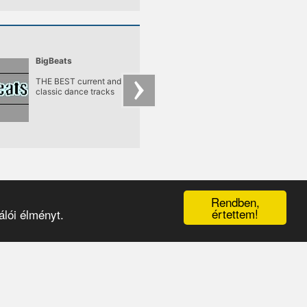
BigBeats
Frisky Radio
THE BEST current and
feelin' frisky since
classic dance tracks
2001
Rendben,
értettem!
lói élményt.
érhetőségek
|
médiaajánlat
|
oldaltérkép
|
logó