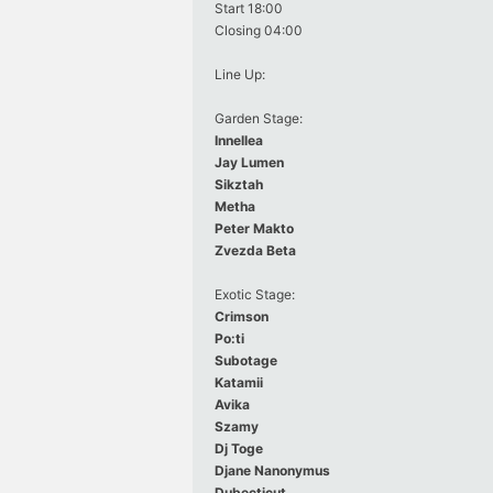
Start 18:00
Closing 04:00
Line Up:
Garden Stage:
Innellea
Jay Lumen
Sikztah
Metha
Peter Makto
Zvezda Beta
Exotic Stage:
Crimson
Po:ti
Subotage
Katamii
Avika
Szamy
Dj Toge
Djane Nanonymus
Dubecticut