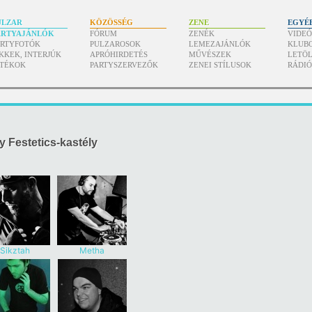
ULZAR
KÖZÖSSÉG
ZENE
EGYÉ
ARTYAJÁNLÓK
FÓRUM
ZENÉK
VIDE
ARTYFOTÓK
PULZAROSOK
LEMEZAJÁNLÓK
KLUB
KKEK, INTERJÚK
APRÓHIRDETÉS
MŰVÉSZEK
LETÖL
ÁTÉKOK
PARTYSZERVEZŐK
ZENEI STÍLUSOK
RÁDI
 Festetics-kastély
Sikztah
Metha