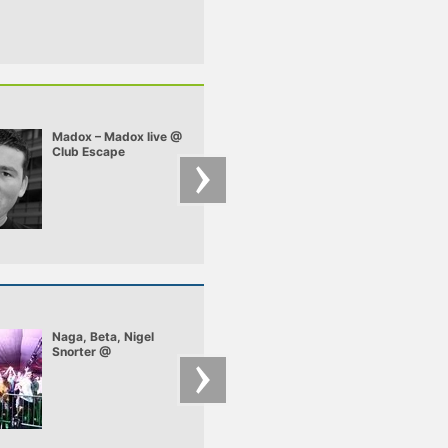
Madox – Madox live @
Beta, Duel – Beta &
Club Escape
Duel - Live @ Mokk
2009.10.10
Cuka Season Open
Naga, Beta, Nigel
Budai & Vic @ ILD
Snorter @
2008 01
Balatonsound 2008