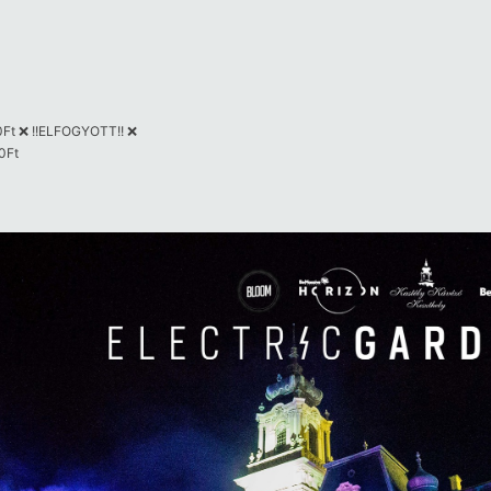
0Ft
❌
!!ELFOGYOTT!!
❌
0Ft