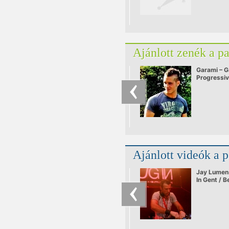
Ajánlott zenék a p
Garami – G
Progressi
Ajánlott videók a 
Jay Lumen 
In Gent / B
/ 03 / 2011