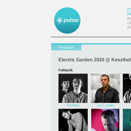
P
P
P
CI
J
Partyajánló
Electric Garden 2020 @ Keszthely
Fellépők
Innellea
Jay Lumen