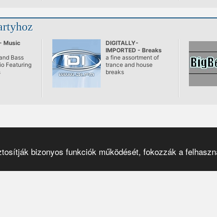
artyhoz
- Music
DIGITALLY-
IMPORTED - Breaks
and Bass
a fine assortment of
o Featuring
trance and house
s
breaks
osítják bizonyos funkciók működését, fokozzák a felhaszná
Pulzar
© 2001–2026
|
el