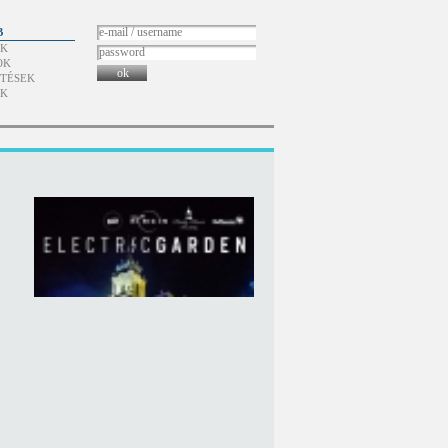
B
ÓK
OK
ok
TÉSEK
ÓK