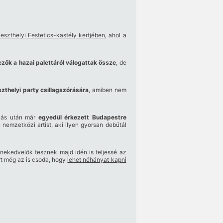
eszthelyi Festetics-kastély kertjében
, ahol a
ezők a hazai palettáról válogattak össze
, de
szthelyi party csillagszórására
, amiben nem
álás után már
egyedül érkezett Budapestre
 nemzetközi artist, aki ilyen gyorsan debütál
nekedvelők tesznek majd idén is teljessé az
rt még az is csoda, hogy
lehet néhányat kapni