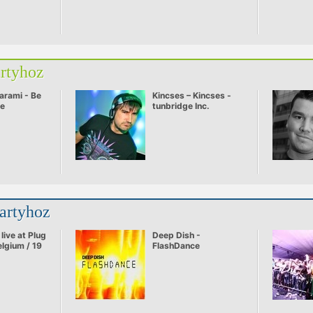
artyhoz
arami - Be
Kincses – Kincses -
ve
tunbridge Inc.
partyhoz
live at Plug
Deep Dish -
elgium / 19
FlashDance