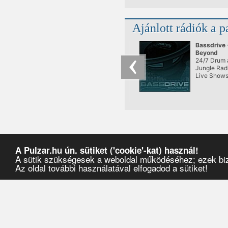
Ajánlott rádiók a p
Bassdrive 
Beyond
24/7 Drum 
Jungle Radi
Live Show
A Pulzar.hu ún. sütiket ('cookie'-kat) használ!
A sütik szükségesek a weboldal működéséhez; ezek bizt
Az oldal további használatával elfogadod a sütiket!
Pulzar
›
Partyajánlók
›
2020
›
augusztus
›
16
›
Electric Garden 2020