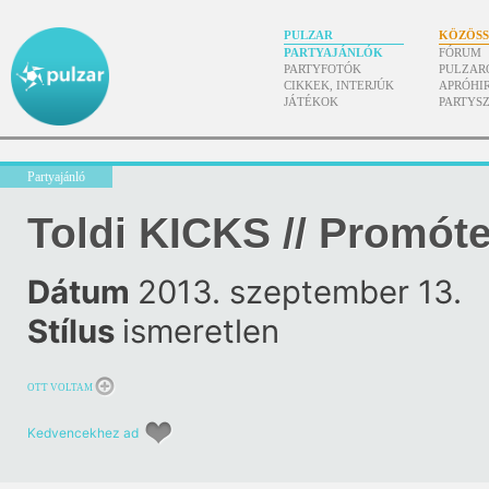
PULZAR
KÖZÖS
PARTYAJÁNLÓK
FÓRUM
PARTYFOTÓK
PULZAR
CIKKEK, INTERJÚK
APRÓHI
JÁTÉKOK
PARTYS
Partyajánló
Toldi KICKS // Promót
Dátum
2013. szeptember 13.
Stílus
ismeretlen
OTT VOLTAM
Kedvencekhez ad