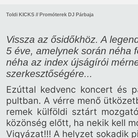
Toldi KICKS // Promóterek DJ Párbaja
Vissza az ősidőkhöz. A legend
5 éve, amelynek során néha f
néha az index újságírói mérne
szerkesztőségére...
Ezúttal
kedvenc koncert és pa
pultban. A vérre menő ütköze
remek külföldi sztárt mozgató
közönség előtt, ha nekik kell 
Vigyázat!!! A helyzet sokadik 