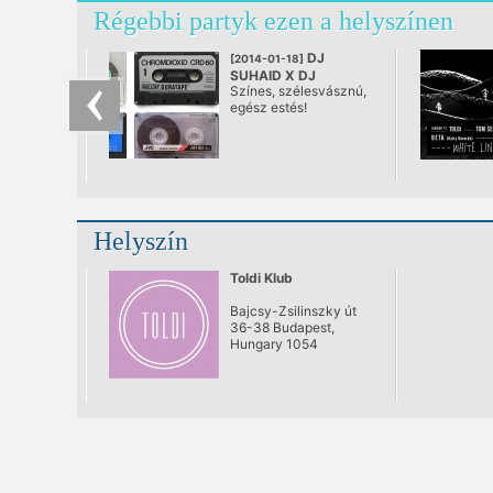
Régebbi partyk ezen a helyszínen
DJ
[2014-01-18]
SUHAID X DJ
Színes, szélesvásznú,
CRIMSON
egész estés!
@ Toldi Klub
Helyszín
Toldi Klub
Bajcsy-Zsilinszky út
36-38 Budapest,
Hungary 1054