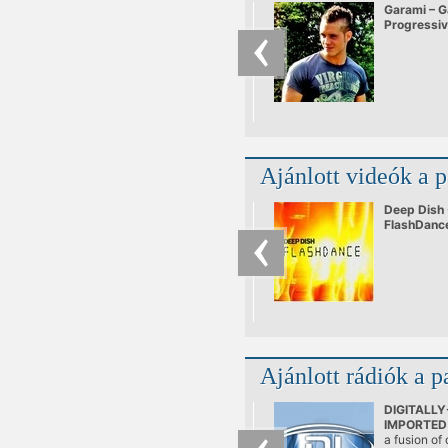
Garami – G
Progressi
Ajánlott videók a 
Deep Dish 
FlashDanc
Ajánlott rádiók a p
DIGITALLY
IMPORTED 
Trance
a fusion of