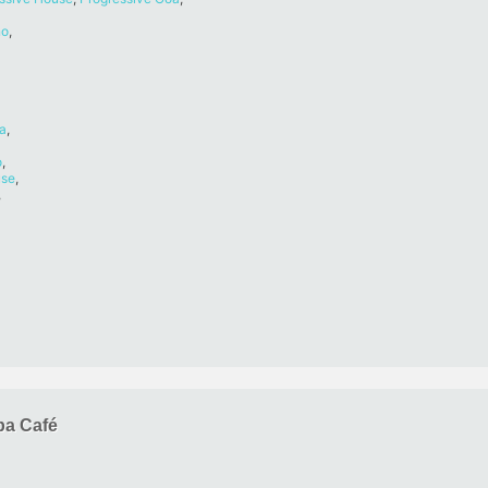
no
,
a
,
o
,
se
,
,
pa Café