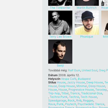
The Timewriter
Martin Buttrich
Ricar
Terry Lee Brown
Phonique
Mil
Jr.
Benji
Továbbá még:
Ralf Gum
,
United Soul
,
Greg P
Dátum
2008. április 12.
Helyszín
Vespa Café
,
Budapest
Stílus
House
,
Jazzy House
,
Deep House
,
Te
House
,
Deep House
,
Minimal
,
Deep House
,
House
,
House
,
Progressive House
,
Twostep
,
Trip-hop
,
Tribal
,
Trance
,
Tradicional Goa
,
,
Techno Punk
,
Techno
,
Tech-house
,
Speedgarage
,
Rock
,
Rnb
,
Reggae
,
Rave
,
Punk
,
Psytech
,
Psychedelic Trance
,
Progressive Trance
,
Progressive Psy
,
Progre