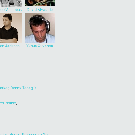
do Villalobos
David Alvarado
ton Jackson
Yunus Güvenen
arker
,
Denny Tenaglia
ch-house
,
ssive House
,
Progressive Goa
,