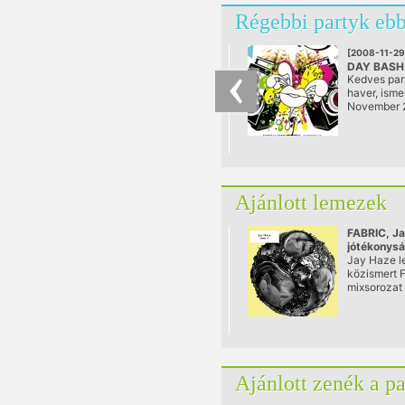
Régebbi partyk ebb
[2008-11-29
DAY BASH
Kedves part
@ Vespa C
haver, isme
November 
Vespa-ban 
Hogy miért
fergeteges
születésnap
hangulat vá
merész zen
Ajánlott lemezek
val, ami rit
fővárosban
FABRIC, Ja
jótékonys
Jay Haze l
közismert F
mixsorozat
művésze.
Ajánlott zenék a p