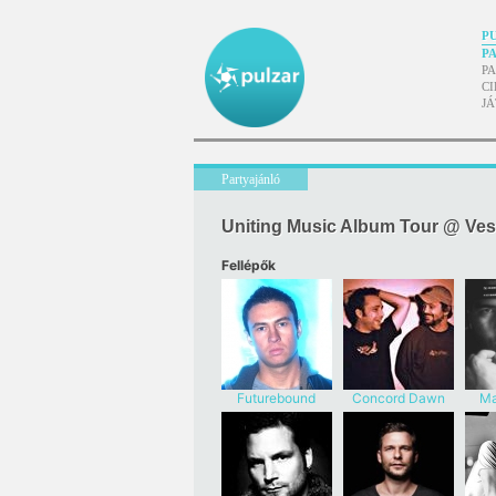
P
P
P
CI
J
Partyajánló
Uniting Music Album Tour @ Ves
Fellépők
Futurebound
Concord Dawn
Ma