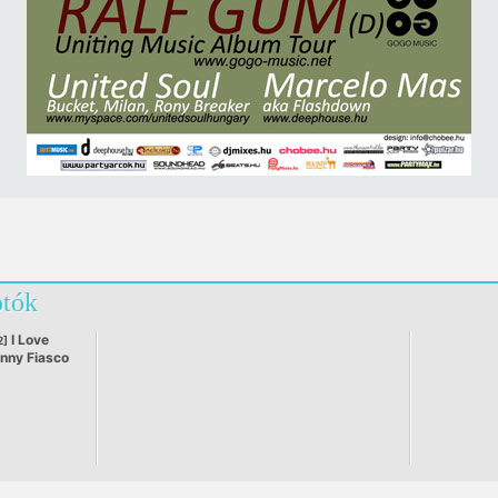
otók
I Love
2]
nny Fiasco