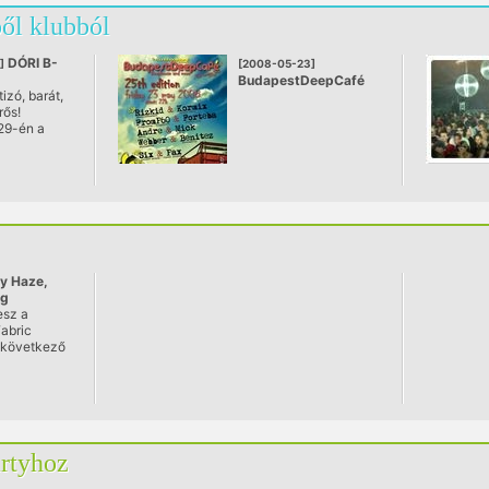
ől klubból
DÓRI B-
]
[2008-05-23]
BudapestDeepCafé
izó, barát,
afé
@ Vespa Café
rős!
29-én a
a helyed.
? Mert egy
i buli
r olyan
ei line-up-
kaság a
.
y Haze,
ág
esz a
abric
 következő
artyhoz