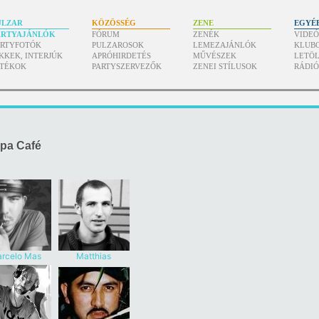
ULZAR
KÖZÖSSÉG
ZENE
EGYÉ
ARTYAJÁNLÓK
FÓRUM
ZENÉK
VIDE
ARTYFOTÓK
PULZAROSOK
LEMEZAJÁNLÓK
KLUB
KKEK, INTERJÚK
APRÓHIRDETÉS
MŰVÉSZEK
LETÖL
ÁTÉKOK
PARTYSZERVEZŐK
ZENEI STÍLUSOK
RÁDI
pa Café
rcelo Mas
Matthias
Tanzmann