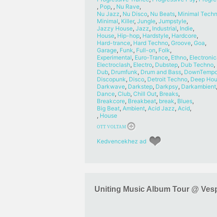
,
Pop
, ,
Nu Rave
,
Nu Jazz
,
Nu Disco
,
Nu Beats
,
Minimal Tech
Minimal
,
Killer
,
Jungle
,
Jumpstyle
,
Jazzy House
,
Jazz
,
Industrial
,
Indie
,
House
,
Hip-hop
,
Hardstyle
,
Hardcore
,
Hard-trance
,
Hard Techno
,
Groove
,
Goa
,
Garage
,
Funk
,
Full-on
,
Folk
,
Experimental
,
Euro-Trance
,
Ethno
,
Electronic
Electroclash
,
Electro
,
Dubstep
,
Dub Techno
,
Dub
,
Drumfunk
,
Drum and Bass
,
DownTemp
Discopunk
,
Disco
,
Detroit Techno
,
Deep Hou
Darkwave
,
Darkstep
,
Darkpsy
,
Darkambient
Dance
,
Club
,
Chill Out
,
Breaks
,
Breakcore
,
Breakbeat
,
break
,
Blues
,
Big Beat
,
Ambient
,
Acid Jazz
,
Acid
,
,
House
OTT VOLTAM
Kedvencekhez ad
Uniting Music Album Tour @ Ves