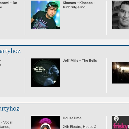
arami - Be
Kincses – Kincses -
ve
tunbridge Inc.
partyhoz
-
Jeff Mills - The Bells
e
artyhoz
-
HouseTime
- Vocal
 dance,
24h Electro, House &