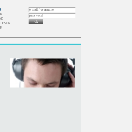
B
ÓK
OK
ok
TÉSEK
ÓK