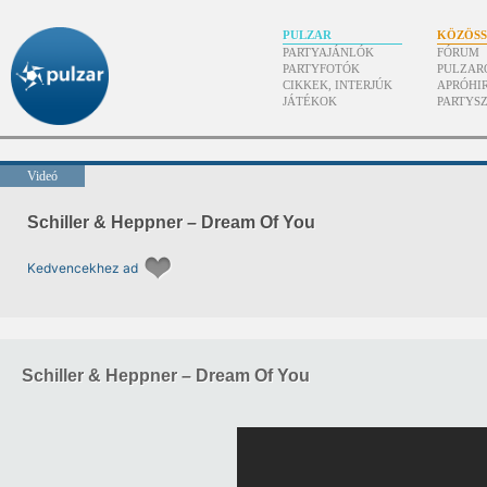
PULZAR
KÖZÖS
PARTYAJÁNLÓK
FÓRUM
PARTYFOTÓK
PULZAR
CIKKEK, INTERJÚK
APRÓHI
JÁTÉKOK
PARTYS
Videó
Schiller & Heppner – Dream Of You
Kedvencekhez ad
Schiller & Heppner – Dream Of You