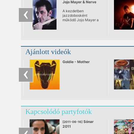
Jojo Mayer & Nerve
A kezdetben
jazzdobosként
működő Jojo Mayer a
breakbeat, a dub, a
garage a dubstep vagy
a drum’n’bass
ritmusképleteit hozza
élőben, és ezt ülteti
át/bele Nerve névre
Ajánlott videók
hallgató zenekarával
játszott, jazzközeli
világba.
Goldie - Mother
Kapcsolódó partyfotók
Sónar
[2011-06-16]
2011