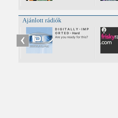
Ajánlott rádiók
D I G I T A L L Y - I M P
O R T E D - Hard
Dance
Are you ready for this?