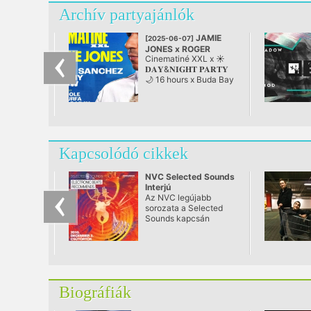
Archív partyajánlók
JAMIE
[2025-06-07]
JONES x ROGER
Cinematiné XXL x ☀️
SANCHEZ x
𝐃𝐀𝐘&𝐍𝐈𝐆𝐇𝐓 𝐏𝐀𝐑𝐓𝐘
Day&Night Party
🌙 16 hours x Buda Bay
@ Buda Bay
/ Kopaszi Gát +
Cinema Hall ✸ JUN 7
🌴
Kapcsolódó cikkek
NVC Selected Sounds
Interjú
Az NVC legújabb
sorozata a Selected
Sounds kapcsán
készítettünk a
csapattal egy
villáminterjút, hogy mi
is ez az előremutató, új
sorozat, és mire
számíthatunk a
Biográfiák
jövőben.