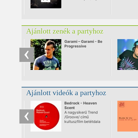
a Somogyi Béla
utcából/
Ajánlott zenék a partyhoz
Garami – Garami - Be
Progressive
Ajánlott videók a partyhoz
Bedrock - Heaven
Scent
A nagysikerű Trend
/Groove/ című
kultuszfilm betétdala