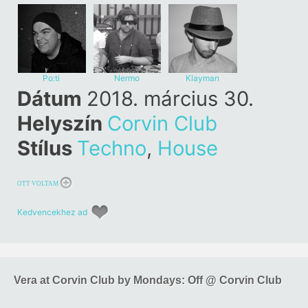
Skancke
Po:ti
Nermo
Klayman
Dátum
2018. március 30.
Helyszín
Corvin Club
Stílus
Techno
,
House
OTT VOLTAM
Kedvencekhez ad
Vera at Corvin Club by Mondays: Off @ Corvin Club