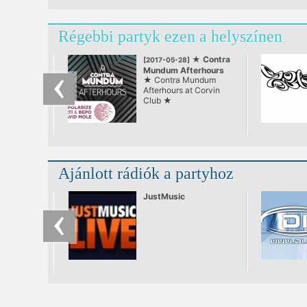
Régebbi partyk ezen a helyszínen
★ Contra
[2017-05-28]
Mundum Afterhours
★ Contra Mundum
at Corvin Club ★
Afterhours at Corvin
Club ★
Ajánlott rádiók a partyhoz
JustMusic