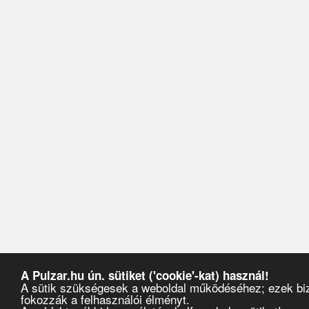
A Pulzar.hu ún. sütiket ('cookie'-kat) használ!
A sütik szükségesek a weboldal működéséhez; ezek biz
fokozzák a felhasználói élményt.
Pulzar
›
Partyajánlók
›
2018
›
március
›
30
›
Vera at Corvin Club by Mondays: Off