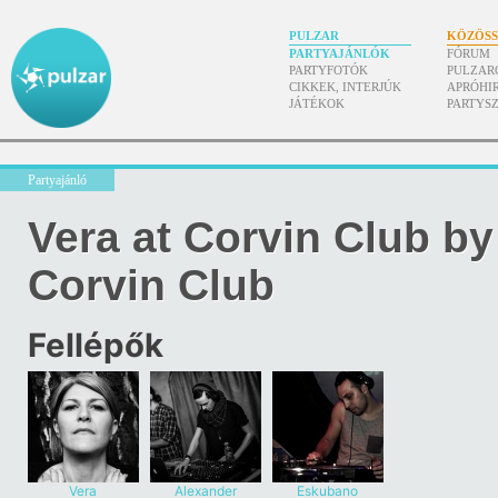
PULZAR
KÖZÖS
PARTYAJÁNLÓK
FÓRUM
PARTYFOTÓK
PULZAR
CIKKEK, INTERJÚK
APRÓHI
JÁTÉKOK
PARTYS
Partyajánló
Vera at Corvin Club b
Corvin Club
Fellépők
Vera
Alexander
Eskubano