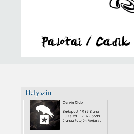
Helyszín
Corvin Club
Budapest, 1085 Blaha
Lujza tér 1-2. A Corvin
áruház tetején /bejárat
a Somogyi Béla
utcából/