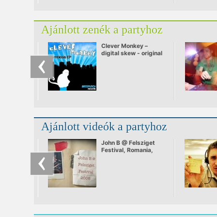
Ajánlott zenék a partyhoz
Clever Monkey –
digital skew - original
mix.mp3
Ajánlott videók a partyhoz
John B @ Felsziget
Festival, Romania,
July 2008