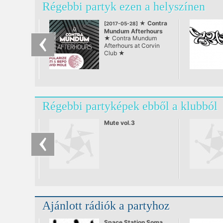
Régebbi partyk ezen a helyszínen
★ Contra
[2017-05-28]
Mundum Afterhours
★ Contra Mundum
at Corvin Club ★
Afterhours at Corvin
Club ★
Régebbi partyképek ebből a klubból
Mute vol.3
Ajánlott rádiók a partyhoz
Space Station Soma