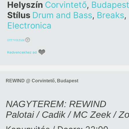
Helyszín
Corvintető
,
Budapes
Stílus
Drum and Bass
,
Breaks
,
Electronica
OTT VOLTAM
Kedvencekhez ad
REWIND @ Corvintető, Budapest
NAGYTEREM: REWIND
Palotai / Cadik / MC Zeek / Z