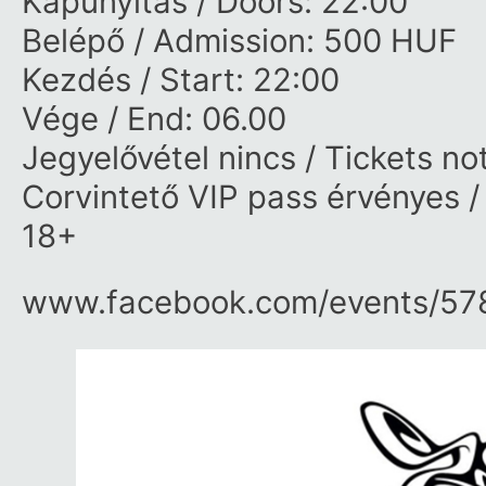
Kapunyitás / Doors: 22:00
Belépő / Admission: 500 HUF
Kezdés / Start: 22:00
Vége / End: 06.00
Jegyelővétel nincs / Tickets no
Corvintető VIP pass érvényes /
18+
www.facebook.com/​events/​5