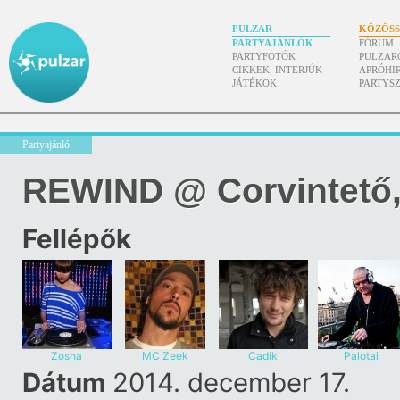
PULZAR
KÖZÖS
PARTYAJÁNLÓK
FÓRUM
PARTYFOTÓK
PULZAR
CIKKEK, INTERJÚK
APRÓHI
JÁTÉKOK
PARTYS
Partyajánló
REWIND @ Corvintető
Fellépők
Zosha
MC Zeek
Cadik
Palotai
Dátum
2014. december 17.