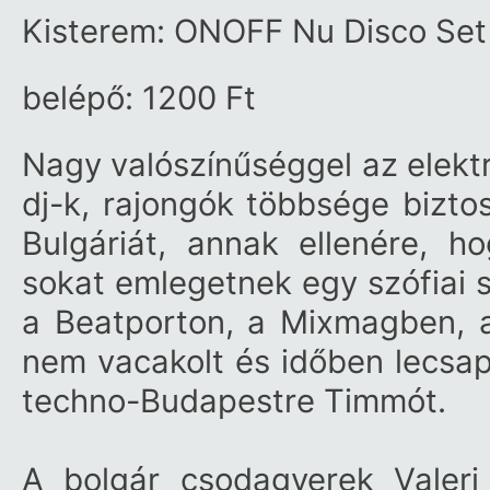
Kisterem: ONOFF Nu Disco Set
belépő: 1200 Ft
Nagy valószínűséggel az elekt
dj-k, rajongók többsége bizto
Bulgáriát, annak ellenére, 
sokat emlegetnek egy szófiai s
a Beatporton, a Mixmagben, a
nem vacakolt és időben lecsapo
techno-Budapestre Timmót.
A bolgár csodagyerek Valer