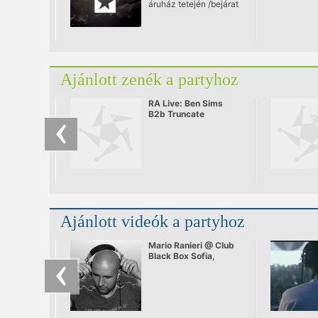
áruház tetején /bejárat
a Somogyi Béla
utcából/
Ajánlott zenék a partyhoz
RA Live: Ben Sims
B2b Truncate
Ajánlott videók a partyhoz
Mario Ranieri @ Club
Black Box Sofia,
Bulgaria 11.11.2006