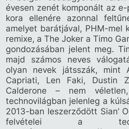
évesen zenét komponált az e-p
kora ellenére azonnal feltűn
amelyet barátjával, PHM-mel 
remixe, a The Joker a Timo Gar
gondozásában jelent meg. Tim
majd számos neves válogatá
olyan nevek játsszák, mint
Capriati, Len Faki, Dustin
Calderone – nem véletlen
technovilágban jelenleg a kúls
2013-ban leszerződött Sian’ 
felvételei a tec