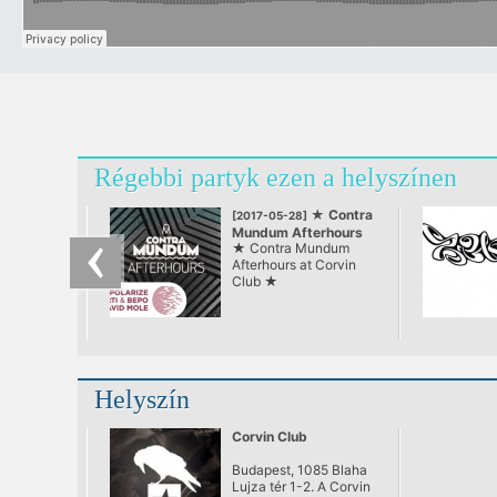
Régebbi partyk ezen a helyszínen
★ Contra
[2017-05-28]
Mundum Afterhours
★ Contra Mundum
at Corvin Club ★
Afterhours at Corvin
Club ★
Helyszín
Corvin Club
Budapest, 1085 Blaha
Lujza tér 1-2. A Corvin