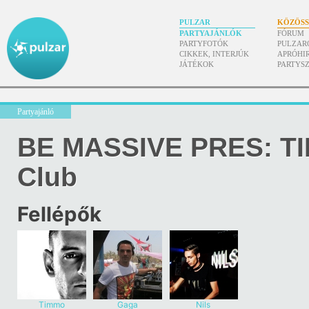
PULZAR
KÖZÖS
PARTYAJÁNLÓK
FÓRUM
PARTYFOTÓK
PULZAR
CIKKEK, INTERJÚK
APRÓHI
JÁTÉKOK
PARTYS
Partyajánló
BE MASSIVE PRES: T
Club
Fellépők
Timmo
Gaga
Nils