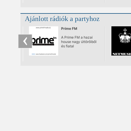
Ajánlott rádiók a partyhoz
Prime FM
A Prime FM a hazai
house nagy úttörőiből
és fiatal
ízlésformálóiból
verbuvált egy olyan
ütőképes kollektívát,
amivel felül kívánja írni
a régió e-zenei
rajongótáborának
igényeit.