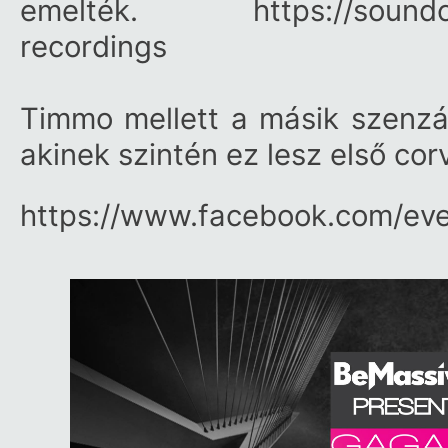
emelték.
https://sound
recordin
gs
Timmo mellett a másik szenzá
akinek szintén ez lesz első cor
https:/​/​www.facebook.com/​e