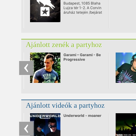
Budapest, 1085 Blaha
Lujza tér 1-2. A Corvin
áruház tetején /bejárat
a Somogyi Béla
utcából/
Ajánlott zenék a partyhoz
Garami – Garami - Be
Progressive
Ajánlott videók a partyhoz
Underworld - moaner