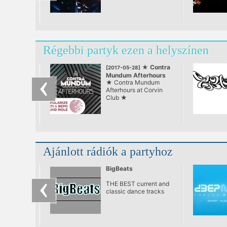
Régebbi partyk ezen a helyszínen
★ Contra
[2017-05-28]
Mundum Afterhours
★ Contra Mundum
at Corvin Club ★
Afterhours at Corvin
Club ★
Ajánlott rádiók a partyhoz
BigBeats
THE BEST current and
classic dance tracks