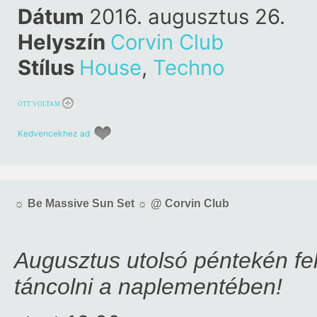
Dátum
2016. augusztus 26.
Helyszín
Corvin Club
Stílus
House
,
Techno
OTT VOLTAM
Kedvencekhez ad
☼ Be Massive Sun Set ☼ @ Corvin Club
Augusztus utolsó péntekén fel
táncolni a naplementében!