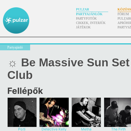
PULZAR
KÖZÖS
PARTYAJÁNLÓK
FÓRUM
PARTYFOTÓK
PULZAR
CIKKEK, INTERJÚK
APRÓHI
JÁTÉKOK
PARTYS
Partyajánló
☼ Be Massive Sun Set
Club
Fellépők
Po:ti
Detective Kelly
Metha
The Firth