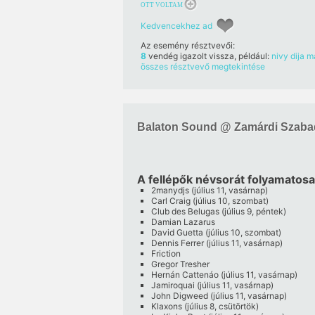
OTT VOLTAM
Kedvencekhez ad
Az esemény résztvevői:
8
vendég igazolt vissza, például:
nivy
dija
m
összes résztvevő megtekintése
Balaton Sound @ Zamárdi Szaba
A fellépők névsorát folyamatosa
2manydjs (július 11, vasárnap)
Carl Craig (július 10, szombat)
Club des Belugas (július 9, péntek)
Damian Lazarus
David Guetta (július 10, szombat)
Dennis Ferrer (július 11, vasárnap)
Friction
Gregor Tresher
Hernán Cattenáo (július 11, vasárnap)
Jamiroquai (július 11, vasárnap)
John Digweed (július 11, vasárnap)
Klaxons (július 8, csütörtök)