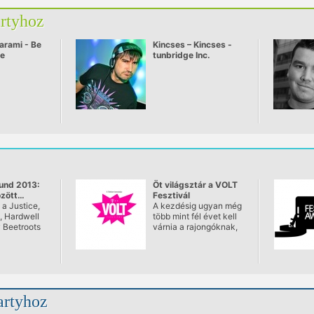
artyhoz
arami - Be
Kincses – Kincses -
ve
tunbridge Inc.
und 2013:
Öt világsztár a VOLT
özött…
Fesztivál
 a Justice,
programjából
A kezdésig ugyan még
, Hardwell
több mint fél évet kell
 Beetroots
várnia a rajongóknak,
n jelen
a VOLT Fesztivál
idei Balaton
szervezői - adventi
amárdiban.
ajándékként - máris öt
esztivál
világsztár érkezését
dik éve
hozták nyilvánosságra.
Július 3-án, a
artyhoz
ában immár
nyitónapon, a Telekom
tinens 10
Nagyszínpadon lép fel