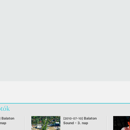
otók
Balaton
Balaton
]
[2010-07-10]
 nap
Sound - 3. nap