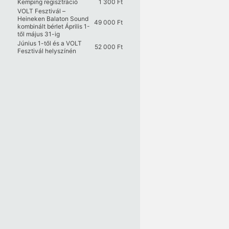
Kemping regisztráció
1 300
Ft
VOLT Fesztivál –
Heineken Balaton Sound
49 000
Ft
kombinált bérlet Április 1-
től május 31-ig
Június 1-től és a VOLT
52 000
Ft
Fesztivál helyszínén