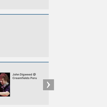
John Digweed @
The Prodigy - Vood
Creamfields Peru
People (Pendulum
Remix)