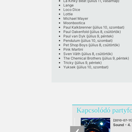
La Kinky Beat (július 11, vasárnap)
Lange
Loco Dice
Lottie
Michael Mayer
Moonbootica
Paul Kalkbrenner (július 10, szombat)
Paul Oakenfold (július 8, csütörtök)
Paul van Dyk (július 9, péntek)
Pendulum (július 10, szombat)
Pet Shop Boys (július 8, csütörtök)
Pink Martini
Sven Väth (július 8, csütörtök)
The Chemical Brothers (július 9, péntek)
Tricky (július 9, péntek)
Yuksek (július 10, szombat)
Kapcsolódó partyf
[2010-07-11
Sound - 4.