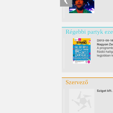
Régebbi partyk eze
[2013-08-18
Nagyon Ze
A programb
Fesztivál
Rádió hallga
legjobban 
hazai band
kivétel nélk
lesznek, de
alkalommal 
Magyarorsz
Out Boy, k
Szervező
rádióbarát 
csípőből vá
populárisa
Sziget kft.
poposabb 
indulókra 
tömegek, vi
eladott lem
példányszá
millióra rúg