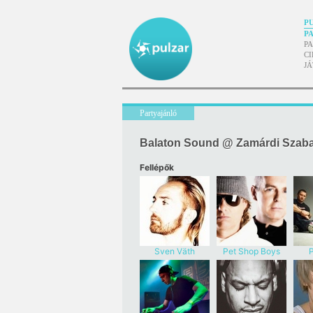
P
P
P
CI
J
Partyajánló
Balaton Sound @ Zamárdi Szab
Fellépők
Sven Väth
Pet Shop Boys