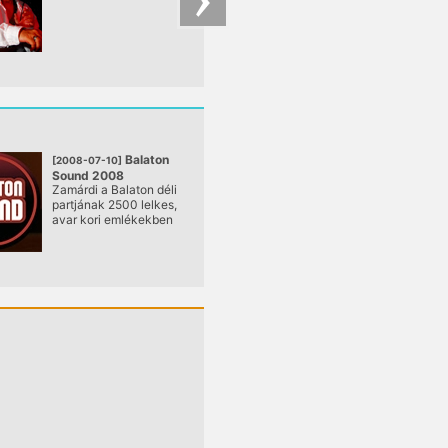
Balaton
[2008-07-10]
Sound 2008
Zamárdi a Balaton déli
@ Zamárdi
partjának 2500 lelkes,
Szabadstrand
avar kori emlékekben
gazdag települése. A
község egyesíti
magában a mozgalmas
üdülőterületet, a
csendes falut és
kirándulásra csábító
szőlőhegyeket, ligetes
erdőket és most egy
hatalmas bulit is...