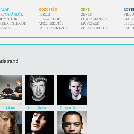
ULZAR
KÖZÖSSÉG
ZENE
EGYÉ
ARTYAJÁNLÓK
FÓRUM
ZENÉK
VIDE
ARTYFOTÓK
PULZAROSOK
LEMEZAJÁNLÓK
KLUB
KKEK, INTERJÚK
APRÓHIRDETÉS
MŰVÉSZEK
LETÖL
ÁTÉKOK
PARTYSZERVEZŐK
ZENEI STÍLUSOK
RÁDI
adstrand
Pendulum
John Digweed
Gregor Tresher