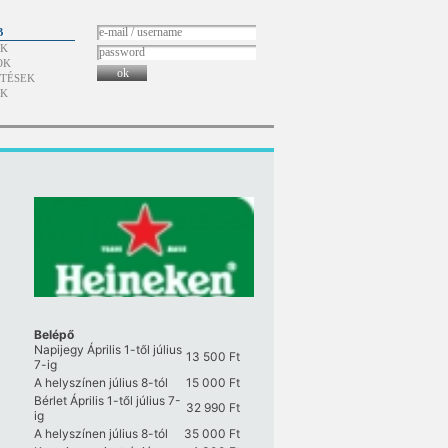
B
ÓK
OK
ok
TÉSEK
ÓK
Belépő
Napijegy Április 1-től július
13 500
Ft
7-ig
A helyszínen július 8-tól
15 000
Ft
Bérlet Április 1-től július 7-
32 990
Ft
ig
A helyszínen július 8-tól
35 000
Ft