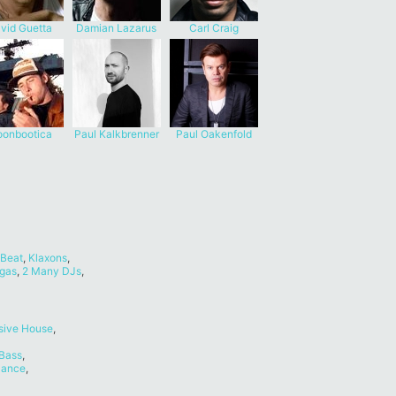
vid Guetta
Damian Lazarus
Carl Craig
onbootica
Paul Kalkbrenner
Paul Oakenfold
 Beat
,
Klaxons
,
ugas
,
2 Many DJs
,
sive House
,
Bass
,
ance
,