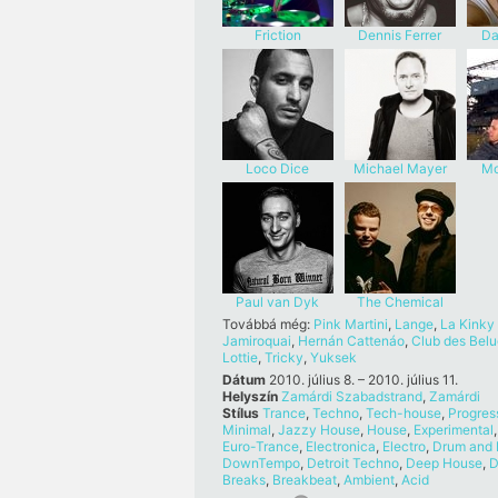
Friction
Dennis Ferrer
Da
Loco Dice
Michael Mayer
Mo
Paul van Dyk
The Chemical
Brothers
Továbbá még:
Pink Martini
,
Lange
,
La Kinky
Jamiroquai
,
Hernán Cattenáo
,
Club des Bel
Lottie
,
Tricky
,
Yuksek
Dátum
2010. július 8. – 2010. július 11.
Helyszín
Zamárdi Szabadstrand
,
Zamárdi
Stílus
Trance
,
Techno
,
Tech-house
,
Progres
Minimal
,
Jazzy House
,
House
,
Experimental
,
Euro-Trance
,
Electronica
,
Electro
,
Drum and 
DownTempo
,
Detroit Techno
,
Deep House
,
D
Breaks
,
Breakbeat
,
Ambient
,
Acid