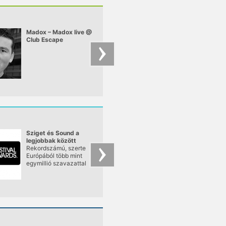
Madox – Madox live @
Moti Brothers – Mot
Club Escape
Brothers - mix for
2009.10.10
pulzar
Sziget és Sound a
Kívánj zenekarokat
legjobbak között
Rekordszámú, szerte
Ismét beindul a
Európából több mint
kívánsággép, a Szig
egymillió szavazattal
Szervezőiroda a
zárult az idei Festival
fesztiválok honlapja
Awards Europe, azaz a
várja a javaslatokat,
legnagyobb
mely külföldi
nemzetközi
előadókat,
fesztiválmegmérettetés
zenekarokat hívják
szavazása. A
meg a jövő évi
legjobbak között –
Heineken Balaton
más-más kategóriában
Sound, VOLT és Szi