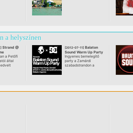
n a helyszínen
Strand @
Balaton
]
[2012-07-11]
ne
Sound Warm Up Party
an a Petőfi
Ingyenes bemelegítő
Zamárdi
tói által
party a Zamárdi
kedvelt
szabadstrandon a
ák szinte
Party Fészekben!
ül jelen
 első
lép fel
ágon a Fall
iknek
slágereit
gják a
bb-
punk
mozduló
lágszerte
ezeik
ma 7,5
 és