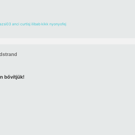
azsi03
anci
curtisj
ilibab
kikk
nyonyofej
dstrand
n bővítjük!