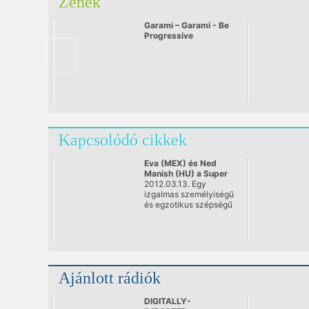
Zenék
Garami – Garami - Be
Progressive
Kapcsolódó cikkek
Eva (MEX) és Ned
Manish (HU) a Super
8 Radio Show-ban
2012.03.13. Egy
izgalmas személyiségű
és egzotikus szépségű
mexikói hölgy, Eva,
valamint a pécsi
illetőségű tehetséges
ifjú, Ned Manish száll
ringbe a hallgatók
kegyeiért a Super 8
Ajánlott rádiók
Radio Show március
13-i adásában.
DIGITALLY-