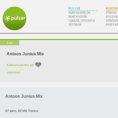
PULZAR
KÖZÖS
PARTYAJÁNLÓK
FÓRUM
PARTYFOTÓK
PULZAR
CIKKEK, INTERJÚK
APRÓHI
JÁTÉKOK
PARTYS
Zene
Antoos Junius Mix
Kedvencekhez ad
Jelentem
Antoos Junius Mix
67 perc, 92 Mb Trance