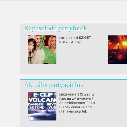
Kapcsolódó partyfotók
SZIGET
[2012-08-11]
2012 - 4. nap
Aktuális partyajánlók
Cruisin x
[2026-08-21]
Goa.hu w/ Animato /
Az emlékezetes június
Volcano / E-Clip
6-i psy dunai kaland
@ Európa Hajó
után nem akartuk
elengedni a nyarat
anélkül, hogy újra
találkoznánk veletek –