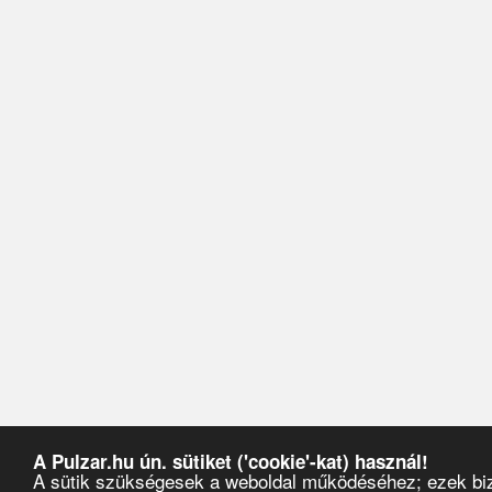
A Pulzar.hu ún. sütiket ('cookie'-kat) használ!
A sütik szükségesek a weboldal működéséhez; ezek biz