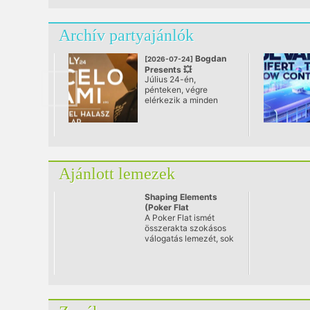
ezért ismét vízre
szállunk, hogy együtt
folytassuk ezt a
Archív partyajánlók
különleges utazást.
Bogdan
[2026-07-24]
Presents 💥
Július 24-én,
MARCELO VASAMI 4-
pénteken, végre
HOUR SET
elérkezik a minden
@ Akvárium Klub
zeneszerető és
partyarc által várva
várt pillanat -
MARCELO VASAMI
visszatérése
Budapestre!
Ajánlott lemezek
Shaping Elements
(Poker Flat
Recordings Vol. 8)
A Poker Flat ismét
összerakta szokásos
válogatás lemezét, sok
régi klasszikussal és
friss zenével
jelentkezik a Shaping
Elements 8. része.