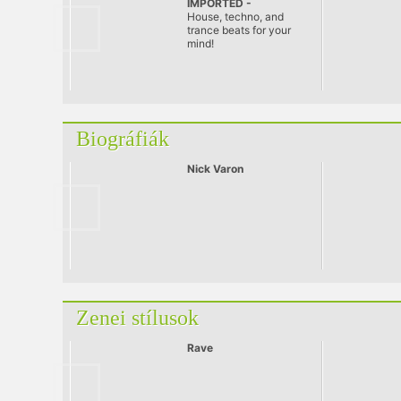
IMPORTED -
Progressive
House, techno, and
trance beats for your
mind!
Biográfiák
Nick Varon
Zenei stílusok
Rave