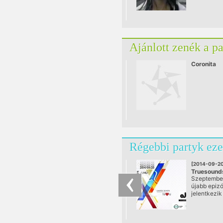
Ajánlott zenék a p
Coronita
Régebbi partyk eze
[2014-09-20
Truesounds
Szeptembe
LAKE PEOP
újabb epiz
NIGGEMA
jelentkezik
@ Akváriu
időszakban
sikereket e
TrueSounds