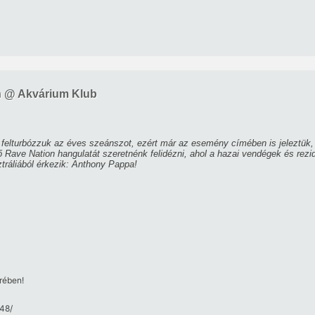
n @ Akvárium Klub
n felturbózzuk az éves szeánszot, ezért már az esemény címében is jeleztük,
Rave Nation hangulatát szeretnénk felidézni, ahol a hazai vendégek és rezid
tráliából érkezik: Anthony Pappa!
rében!
8/​