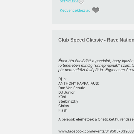
OTT VOLTAM
Kedvencekhez ad
Club Speed Classic - Rave Natio
Évek óta érlelődött a gondolat, hogy igazá
történetében mindig "ünnepnapnak" számítő 
pár nemzetközi fellépőt is. Egyenesen Ausz
Dj-s:
ANTHONY PAPPA (AUS)
Dan Von Schulz
DJ Junior
Kühl
Sterbinszky
Chriss
Flash
A belépők elérhetőek a Oneticket.hu rendsze
www.facebook.com/​events/​31950570396884