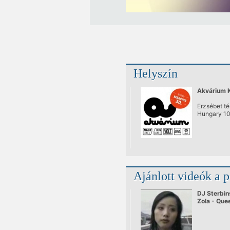
Helyszín
Akvárium 
Erzsébet té
Hungary 1
Ajánlott videók a 
DJ Sterbin
Zola - Que
Chinatown