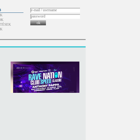
B
ÓK
OK
ok
TÉSEK
ÓK