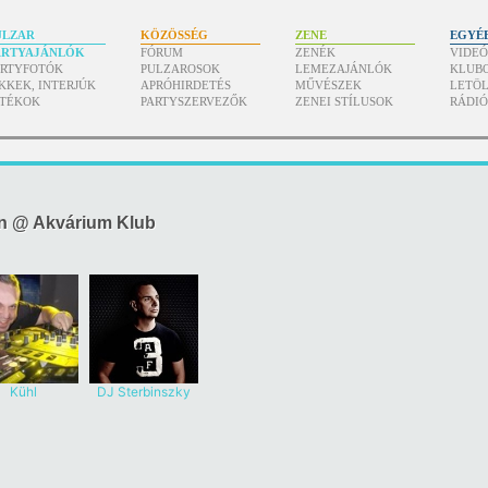
ULZAR
KÖZÖSSÉG
ZENE
EGYÉ
ARTYAJÁNLÓK
FÓRUM
ZENÉK
VIDE
ARTYFOTÓK
PULZAROSOK
LEMEZAJÁNLÓK
KLUB
KKEK, INTERJÚK
APRÓHIRDETÉS
MŰVÉSZEK
LETÖL
ÁTÉKOK
PARTYSZERVEZŐK
ZENEI STÍLUSOK
RÁDI
on @ Akvárium Klub
Kühl
DJ Sterbinszky