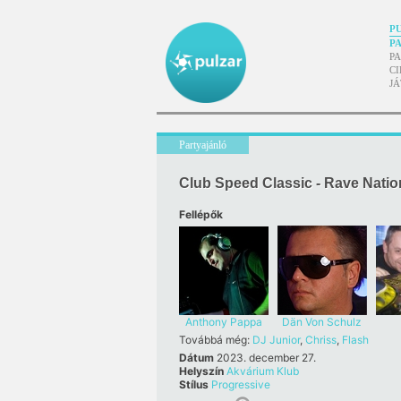
P
P
P
CI
J
Partyajánló
Club Speed Classic - Rave Nati
Fellépők
Anthony Pappa
Dän Von Schulz
Továbbá még:
DJ Junior
,
Chriss
,
Flash
Dátum
2023. december 27.
Helyszín
Akvárium Klub
Stílus
Progressive