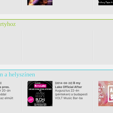
artyhoz
n a helyszínen
B my
]
[2014-08-22]
 pres.
Lake Official After
r 20-án
Augusztus 22-én
LE & ALEX
party
óddal
(pénteken) a budapesti
NN
@ Akvárium Klub
 az elmúlt
VOLT Music Bar-ba
m Klub
 kimagasló
(Budapest, Erzsébet
lérő
tér, Akvárium) egy “B
 klubest
my Lake After Partira”