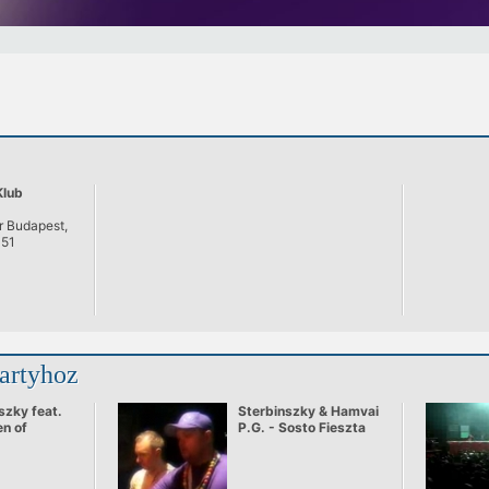
Klub
r Budapest,
051
partyhoz
szky feat.
Sterbinszky & Hamvai
en of
P.G. - Sosto Fieszta