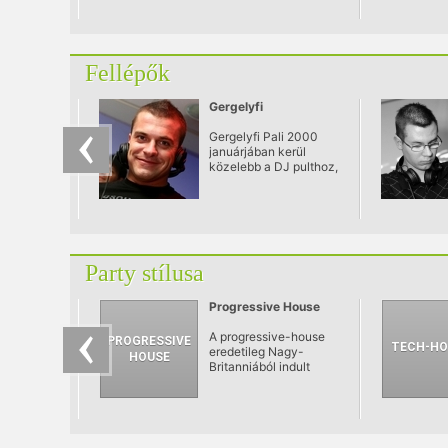
Fellépők
Gergelyfi
Gergelyfi Pali 2000
januárjában kerül
közelebb a DJ pulthoz,
több tucat házibuli és
iskolabuli levezetése
után 2001
decemberében sikeres
DJ vizsgát tesz az
OSZK előtt és ezáltal
Party stílusa
lehetősége nyílik
"komolyabb"
munkákra is.
Progressive House
A progressive-house
eredetileg Nagy-
Britanniából indult
hódító útjára a korai
90-es években az
amerikai és az európai
house stílusok
keveredésével, olyan