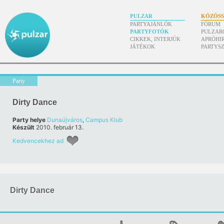
PULZAR
KÖZÖS
PARTYAJÁNLÓK
FÓRUM
PARTYFOTÓK
PULZAR
CIKKEK, INTERJÚK
APRÓHI
JÁTÉKOK
PARTYS
Party
Dirty Dance
Party helye
Dunaújváros
,
Campus Klub
Készült
2010. február 13.
Kedvencekhez ad
Dirty Dance