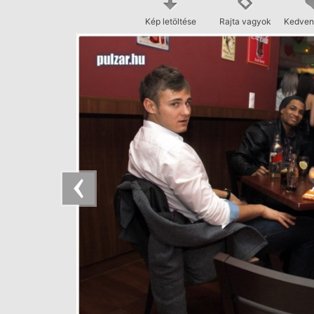
Kép letöltése
Rajta vagyok
Kedven