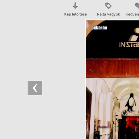
Kép letöltése
Rajta vagyok
Kedven