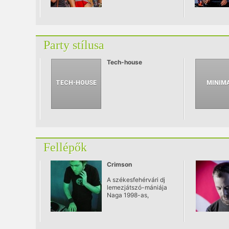
Party stílusa
Tech-house
Fellépők
Crimson
A székesfehérvári dj
lemezjátszó-mániája
Naga 1998-as,
Homework című
mixtape-jének
megjelenése óta
diagnosztizálható