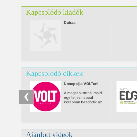
teljes bizonyossággal.
Kapcsolódó kiadók
Dubaa
Kapcsolódó cikkek
Ünnepelj a VOLTon!
A megszokottnál majd’
egy teljes nappal
korábban kezdődik az
idei VOLT Fesztivál! A
nyitónap a 20. VOLT
Fesztivál ünnepi
gálaműsorának ad
otthont. “We Love
VOLT!” címmel két
Ajánlott videók
színpadon egy monstre