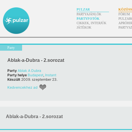
PULZAR
KÖZÖS
PARTYAJÁNLÓK
FÓRUM
PARTYFOTÓK
PULZAR
CIKKEK, INTERJÚK
APRÓHI
JÁTÉKOK
PARTYS
Party
Ablak-a-Dubra - 2.sorozat
Party
Ablak A Dubra
Party helye
Budapest
,
Instant
Készült
2009. szeptember 23.
Kedvencekhez ad
Ablak-a-Dubra - 2.sorozat