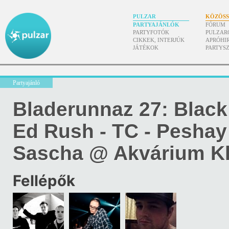
PULZAR
KÖZÖS
PARTYAJÁNLÓK
FÓRUM
PARTYFOTÓK
PULZAR
CIKKEK, INTERJÚK
APRÓHI
JÁTÉKOK
PARTYS
Partyajánló
Bladerunnaz 27: Black
Ed Rush - TC - Peshay
Sascha @ Akvárium K
Fellépők