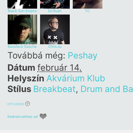
Black Sun Empire
Ed Rush
TC
Bassface Sascha
Chris.su
Továbbá még:
Peshay
Dátum
február 14.
Helyszín
Akvárium Klub
Stílus
Breakbeat
,
Drum and Ba
OTT LESZEK
Kedvencekhez ad