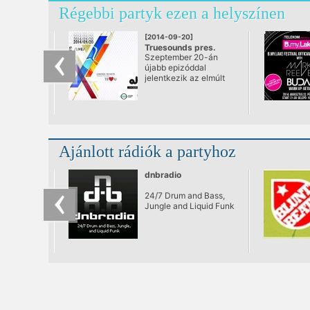
Régebbi partyk ezen a helyszínen
[2014-09-20]
Truesounds pres.
Szeptember 20-án
LAKE PEOPLE & ALEX
újabb epizóddal
NIGGEMANN
jelentkezik az elmúlt
@ Akvárium Klub
időszakban kimagasló
sikereket elérő
TrueSounds klubest
ezúttal az
Akváriumban! A srácok
az eddigiek során is
Ajánlott rádiók a partyhoz
mindig nagy
odafigyeléssel
választották ki a TS
dnbradio
bulik vendégfellépőit,
de a mostani partin
24/7 Drum and Bass,
még az eddig
Jungle and Liquid Funk
megszokottaknál is
merészebb és
érdekesebb
produkciókat invitáltak
meg.