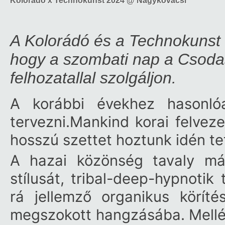
Kolorádó x Technokunst 2024 @ Nagykovácsi
A Kolorádó és a Technokunst 
hogy a szombati nap a Csoda
felhozatallal szolgáljon.
A korábbi évekhez hasonló
tervezni.Mankind korai felvez
hosszú szettet hoztunk idén tet
A hazai közönség tavaly má
stílusát, tribal-deep-hypnotik
rá jellemző organikus körítés
megszokott hangzásába. Mellé é