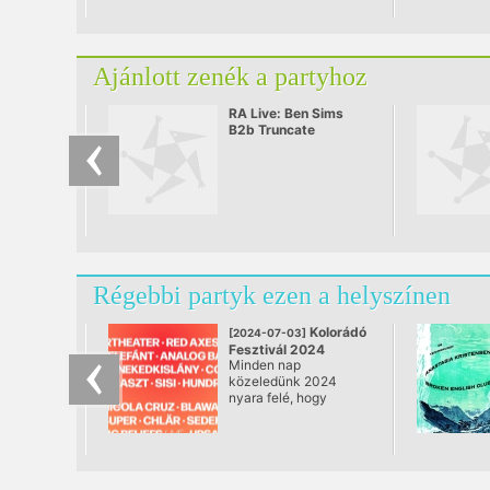
Ajánlott zenék a partyhoz
RA Live: Ben Sims
B2b Truncate
Régebbi partyk ezen a helyszínen
Kolorádó
[2024-07-03]
Fesztivál 2024
Minden nap
@ Nagykovácsi
közeledünk 2024
nyara felé, hogy
Budapest
szomszédságában újra
kiszakadjunk a
hétköznapokból. Bár
még tartogatjuk az