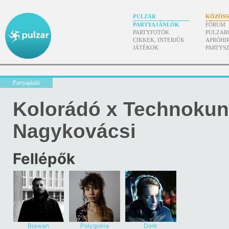
PULZAR
KÖZÖS
PARTYAJÁNLÓK
FÓRUM
PARTYFOTÓK
PULZAR
CIKKEK, INTERJÚK
APRÓHI
JÁTÉKOK
PARTYS
Partyajánló
Kolorádó x Technokun
Nagykovácsi
Fellépők
Blawan
Polygonia
Dork