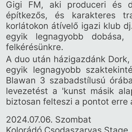
Gigi FM, aki produceri és d
építkezős, és karakteres tr
korlátokon átívelő igazi klub 
egyik legnagyobb dobása, 
felkérésünkre.
A duo után házigazdánk Dork, 
egyik legnagyobb szaktekintél
Blawan 3 szabadstílusú óráb
levezetést a 'kunst másik ala
biztosan felteszi a pontot err
2024.07.06. Szombat
Kolorádó Csodaszarvas Stage