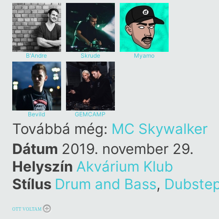
B'Andre
Skrude
Myamo
Bevild
GEMCAMP
Továbbá még:
MC Skywalker
Dátum
2019. november 29.
Helyszín
Akvárium Klub
Stílus
Drum and Bass
,
Dubste
OTT VOLTAM