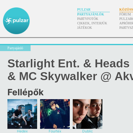
PULZAR
KÖZÖS
PARTYAJÁNLÓK
FÓRUM
PARTYFOTÓK
PULZAR
CIKKEK, INTERJÚK
APRÓHI
JÁTÉKOK
PARTYS
Partyajánló
Starlight Ent. & Heads
& MC Skywalker @ Ak
Fellépők
Hedex
Fourtex
Dublic