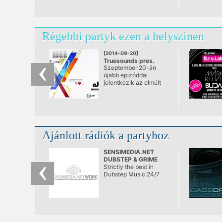
Régebbi partyk ezen a helyszínen
[2014-09-20]
Truesounds pres.
Szeptember 20-án
LAKE PEOPLE & ALEX
újabb epizóddal
NIGGEMANN
jelentkezik az elmúlt
@ Akvárium Klub
időszakban kimagasló
sikereket elérő
TrueSounds klubest
ezúttal az
Akváriumban! A srácok
az eddigiek során is
Ajánlott rádiók a partyhoz
mindig nagy
odafigyeléssel
választották ki a TS
SENSIMEDIA.NET
bulik vendégfellépőit,
DUBSTEP & GRIME
de a mostani partin
RADIO
Strictly the best in
még az eddig
Dubstep Music 24/7
megszokottaknál is
merészebb és
érdekesebb
produkciókat invitáltak
meg.