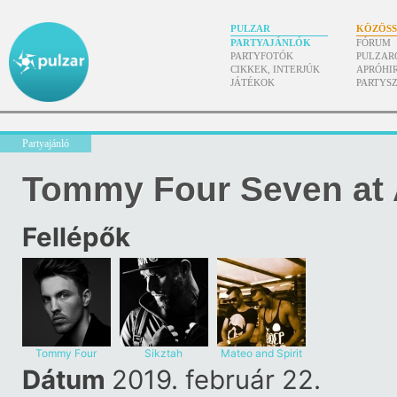
PULZAR
KÖZÖS
PARTYAJÁNLÓK
FÓRUM
PARTYFOTÓK
PULZAR
CIKKEK, INTERJÚK
APRÓHI
JÁTÉKOK
PARTYS
Partyajánló
Tommy Four Seven at 
Fellépők
Tommy Four
Sikztah
Mateo and Spirit
Seven
Dátum
2019. február 22.