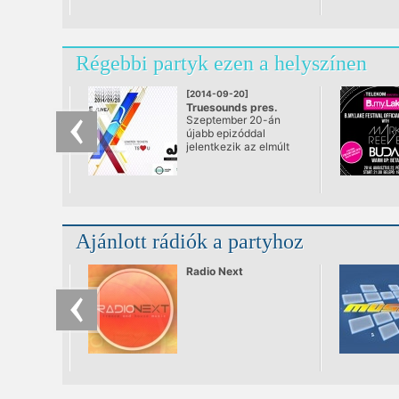
Régebbi partyk ezen a helyszínen
[2014-09-20]
Truesounds pres.
Szeptember 20-án
LAKE PEOPLE & ALEX
újabb epizóddal
NIGGEMANN
jelentkezik az elmúlt
@ Akvárium Klub
időszakban kimagasló
sikereket elérő
TrueSounds klubest
ezúttal az
Akváriumban! A srácok
az eddigiek során is
Ajánlott rádiók a partyhoz
mindig nagy
odafigyeléssel
választották ki a TS
Radio Next
bulik vendégfellépőit,
de a mostani partin
még az eddig
megszokottaknál is
merészebb és
érdekesebb
produkciókat invitáltak
meg.