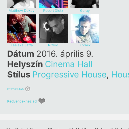
Matthew Dekay
Robert Dietz
Garay
Zee aka Jaffa
Rizkid
Kormix
Surfa
Dátum
2016. április 9.
Helyszín
Cinema Hall
Stílus
Progressive House
,
Hou
OTT VOLTAM
Kedvencekhez ad