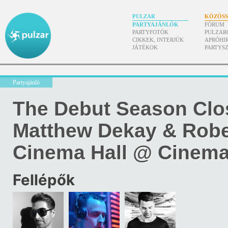
PULZAR
KÖZÖS
PARTYAJÁNLÓK
FÓRUM
PARTYFOTÓK
PULZAR
CIKKEK, INTERJÚK
APRÓHI
JÁTÉKOK
PARTYS
Partyajánló
The Debut Season Clo
Matthew Dekay & Rober
Cinema Hall @ Cinema
Fellépők