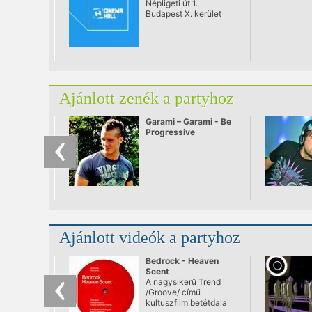
Népligeti út 1.
Budapest X. kerület
Ajánlott zenék a partyhoz
Garami – Garami - Be
Progressive
Ajánlott videók a partyhoz
Bedrock - Heaven
Scent
A nagysikerű Trend
/Groove/ című
kultuszfilm betétdala