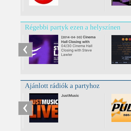
Régebbi partyk ezen a helyszínen
Cinema
[2014-04-30]
Hall Closing with
04/30 Cinema Hall
Steve Lawler
Closing with Steve
@ Cinema Hall,
Lawler
Budapest
Ajánlott rádiók a partyhoz
JustMusic