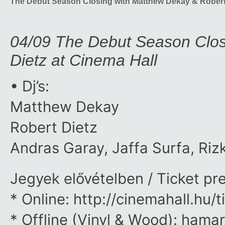
The Debut Season Closing with Matthew Dekay & Robert 
04/09 The Debut Season Clos
Dietz at Cinema Hall
• Dj’s:
Matthew Dekay
Robert Dietz
Andras Garay, Jaffa Surfa, Riz
Jegyek elővételben / Ticket pr
* Online: http://cinemahall.hu/t
* Offline (Vinyl & Wood): hama